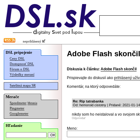
neprihlásený
Adobe Flash skonči
DSL pripojenie
Ceny DSL
Dostupnosť DSL
Diskusia k článku:
Adobe Flash skončil
Fórum o DSL
Výsledky meraní
Prispievajte do diskusií ako
prihlásený užív
Satelitná mapa SR
Komentár, na ktorý odpovedáte:
Merače
Re: Rip tatrabanka
Speedmeter
Merania
Od: hemoroid cistotny | Pridané: 2021-01-14
Pingmeter
Googlemeter
nikdy som ho neistaloval a vo svojom sk
Odpovedať
Hľadanie
Meno: