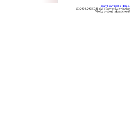
NÁVŠTEVNOSŤ
|
INZE
(C) 2004, 2005 DSL.sk | Všetky práva vyhradené
Všetky uvedené informácie sú b