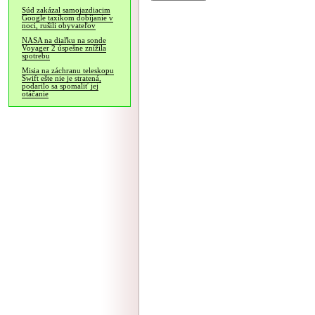
Súd zakázal samojazdiacim
Google taxíkom dobíjanie v
noci, rušili obyvateľov
NASA na diaľku na sonde
Voyager 2 úspešne znížila
spotrebu
Misia na záchranu teleskopu
Swift ešte nie je stratená,
podarilo sa spomaliť jej
otáčanie