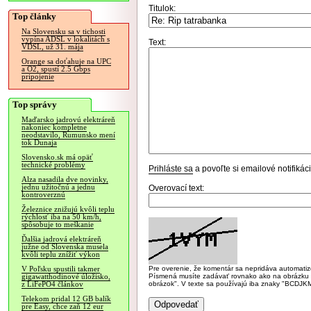
Titulok:
Top články
Na Slovensku sa v tichosti
vypína ADSL v lokalitách s
Text:
VDSL, už 31. mája
Orange sa doťahuje na UPC
a O2, spustí 2.5 Gbps
pripojenie
Top správy
Maďarsko jadrovú elektráreň
nakoniec kompletne
neodstavilo, Rumunsko mení
tok Dunaja
Slovensko.sk má opäť
technické problémy
Prihláste sa
a povoľte si emailové notifiká
Alza nasadila dve novinky,
jednu užitočnú a jednu
Overovací text:
kontroverznú
Železnice znižujú kvôli teplu
rýchlosť iba na 50 km/h,
spôsobuje to meškanie
Ďalšia jadrová elektráreň
južne od Slovenska musela
kvôli teplu znížiť výkon
Pre overenie, že komentár sa nepridáva automatizov
V Poľsku spustili takmer
Písmená musíte zadávať rovnako ako na obrázku veľk
gigawatthodinové úložisko,
obrázok". V texte sa používajú iba znaky "BC
z LiFePO4 článkov
Telekom pridal 12 GB balík
pre Easy, chce zaň 12 eur