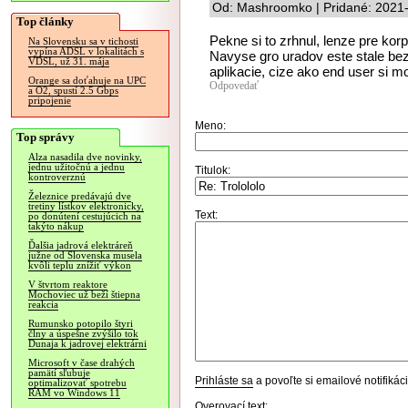
Od: Mashroomko | Pridané: 2021
Top články
Pekne si to zrhnul, lenze pre kor
Na Slovensku sa v tichosti
vypína ADSL v lokalitách s
Navyse gro uradov este stale bezi
VDSL, už 31. mája
aplikacie, cize ako end user si
Orange sa doťahuje na UPC
Odpovedať
a O2, spustí 2.5 Gbps
pripojenie
Meno:
Top správy
Alza nasadila dve novinky,
jednu užitočnú a jednu
Titulok:
kontroverznú
Železnice predávajú dve
tretiny lístkov elektronicky,
Text:
po donútení cestujúcich na
takýto nákup
Ďalšia jadrová elektráreň
južne od Slovenska musela
kvôli teplu znížiť výkon
V štvrtom reaktore
Mochoviec už beží štiepna
reakcia
Rumunsko potopilo štyri
člny a úspešne zvýšilo tok
Dunaja k jadrovej elektrárni
Microsoft v čase drahých
pamätí sľubuje
Prihláste sa
a povoľte si emailové notifiká
optimalizovať spotrebu
RAM vo Windows 11
Overovací text: