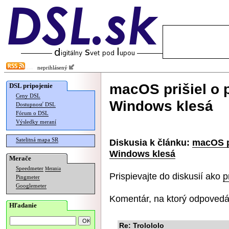
neprihlásený
macOS prišiel o 
DSL pripojenie
Ceny DSL
Windows klesá
Dostupnosť DSL
Fórum o DSL
Výsledky meraní
Satelitná mapa SR
Diskusia k článku:
macOS pr
Windows klesá
Merače
Speedmeter
Merania
Prispievajte do diskusií ako
p
Pingmeter
Googlemeter
Komentár, na ktorý odpovedá
Hľadanie
Re: Trolololo