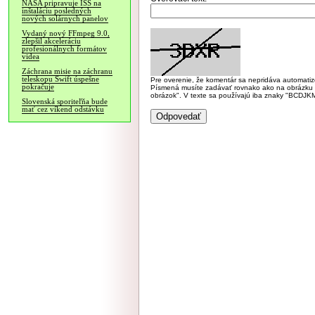
NASA pripravuje ISS na
inštaláciu posledných
nových solárnych panelov
Vydaný nový FFmpeg 9.0,
zlepšil akceleráciu
profesionálnych formátov
videa
Záchrana misie na záchranu
teleskopu Swift úspešne
Pre overenie, že komentár sa nepridáva automatizov
pokračuje
Písmená musíte zadávať rovnako ako na obrázku veľk
obrázok". V texte sa používajú iba znaky "BC
Slovenská sporiteľňa bude
mať cez víkend odstávku