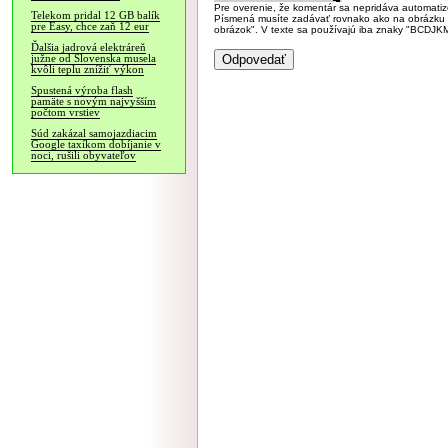
Pre overenie, že komentár sa nepridáva automatizov
Telekom pridal 12 GB balík
Písmená musíte zadávať rovnako ako na obrázku veľk
pre Easy, chce zaň 12 eur
obrázok". V texte sa používajú iba znaky "BC
Ďalšia jadrová elektráreň
južne od Slovenska musela
kvôli teplu znížiť výkon
Spustená výroba flash
pamäte s novým najvyšším
počtom vrstiev
Súd zakázal samojazdiacim
Google taxíkom dobíjanie v
noci, rušili obyvateľov