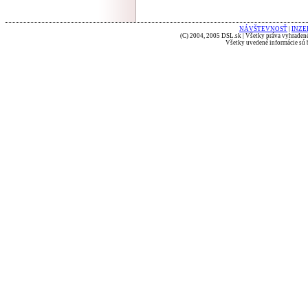
NÁVŠTEVNOSŤ
|
INZE
(C) 2004, 2005 DSL.sk | Všetky práva vyhradené
Všetky uvedené informácie sú b