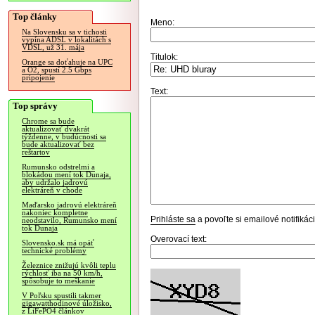
Top články
Meno:
Na Slovensku sa v tichosti
vypína ADSL v lokalitách s
VDSL, už 31. mája
Titulok:
Orange sa doťahuje na UPC
a O2, spustí 2.5 Gbps
pripojenie
Text:
Top správy
Chrome sa bude
aktualizovať dvakrát
týždenne, v budúcnosti sa
bude aktualizovať bez
reštartov
Rumunsko odstrelmi a
blokádou mení tok Dunaja,
aby udržalo jadrovú
elektráreň v chode
Maďarsko jadrovú elektráreň
nakoniec kompletne
Prihláste sa
a povoľte si emailové notifiká
neodstavilo, Rumunsko mení
tok Dunaja
Overovací text:
Slovensko.sk má opäť
technické problémy
Železnice znižujú kvôli teplu
rýchlosť iba na 50 km/h,
spôsobuje to meškanie
V Poľsku spustili takmer
gigawatthodinové úložisko,
z LiFePO4 článkov