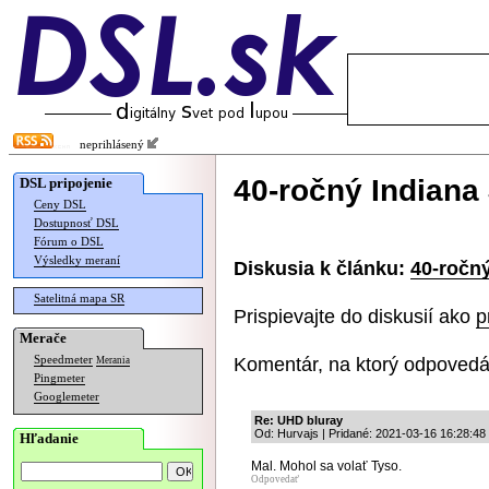
neprihlásený
40-ročný Indiana
DSL pripojenie
Ceny DSL
Dostupnosť DSL
Fórum o DSL
Výsledky meraní
Diskusia k článku:
40-ročn
Satelitná mapa SR
Prispievajte do diskusií ako
p
Merače
Komentár, na ktorý odpovedá
Speedmeter
Merania
Pingmeter
Googlemeter
Re: UHD bluray
Od: Hurvajs | Pridané: 2021-03-16 16:28:48
Hľadanie
Mal. Mohol sa volať Tyso.
Odpovedať