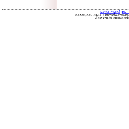
NÁVŠTEVNOSŤ
|
INZE
(C) 2004, 2005 DSL.sk | Všetky práva vyhradené
Všetky uvedené informácie sú b