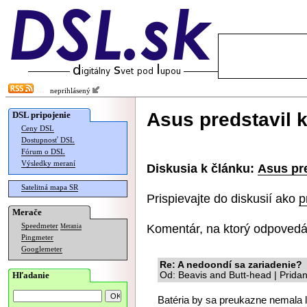
neprihlásený
Asus predstavil k
DSL pripojenie
Ceny DSL
Dostupnosť DSL
Fórum o DSL
Výsledky meraní
Diskusia k článku:
Asus pre
Satelitná mapa SR
Prispievajte do diskusií ako
p
Merače
Komentár, na ktorý odpovedá
Speedmeter
Merania
Pingmeter
Googlemeter
Re: A nedoondí sa zariadenie?
Hľadanie
Od: Beavis and Butt-head | Prida
Batéria by sa preukazne nemala 