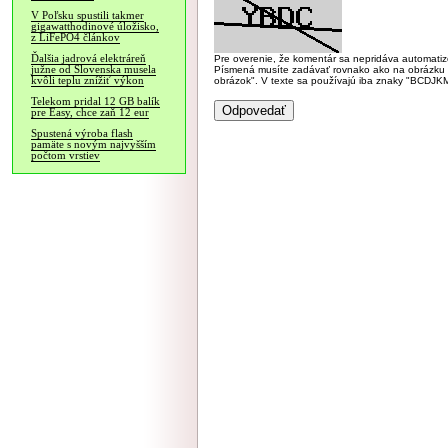
V Poľsku spustili takmer
gigawatthodinové úložisko,
z LiFePO4 článkov
Ďalšia jadrová elektráreň
Pre overenie, že komentár sa nepridáva automatizov
južne od Slovenska musela
Písmená musíte zadávať rovnako ako na obrázku veľk
kvôli teplu znížiť výkon
obrázok". V texte sa používajú iba znaky "BC
Telekom pridal 12 GB balík
pre Easy, chce zaň 12 eur
Spustená výroba flash
pamäte s novým najvyšším
počtom vrstiev