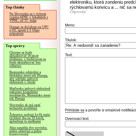
elektroniku, ktorá zondeniu pred
rýchlovarnú konvicu a ... nič sa n
Top články
Odpovedať
Na Slovensku sa v tichosti
vypína ADSL v lokalitách s
VDSL, už 31. mája
Meno:
Orange sa doťahuje na UPC
a O2, spustí 2.5 Gbps
pripojenie
Titulok:
Top správy
Chrome sa bude
Text:
aktualizovať dvakrát
týždenne, v budúcnosti sa
bude aktualizovať bez
reštartov
Rumunsko odstrelmi a
blokádou mení tok Dunaja,
aby udržalo jadrovú
elektráreň v chode
Maďarsko jadrovú elektráreň
nakoniec kompletne
neodstavilo, Rumunsko mení
tok Dunaja
Slovensko.sk má opäť
technické problémy
Prihláste sa
a povoľte si emailové notifiká
Železnice znižujú kvôli teplu
rýchlosť iba na 50 km/h,
Overovací text:
spôsobuje to meškanie
Alza nasadila dve novinky,
jednu užitočnú a jednu
kontroverznú