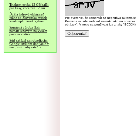
Telekom pridal 12 GB balík
pre Easy, chce zaň 12 eur
Ďalšia jadrová elektráreň
južne od Slovenska musela
Pre overenie, že komentár sa nepridáva automatizov
kvôli teplu znížiť výkon
Písmená musíte zadávať rovnako ako na obrázku veľk
obrázok". V texte sa používajú iba znaky "BC
Spustená výroba flash
pamäte s novým najvyšším
počtom vrstiev
Súd zakázal samojazdiacim
Google taxíkom dobíjanie v
noci, rušili obyvateľov