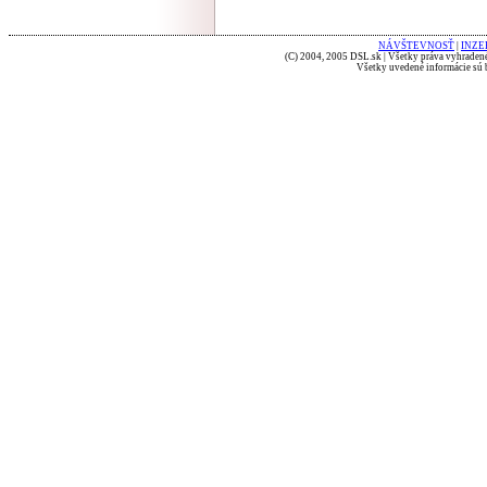
NÁVŠTEVNOSŤ
|
INZE
(C) 2004, 2005 DSL.sk | Všetky práva vyhradené
Všetky uvedené informácie sú b