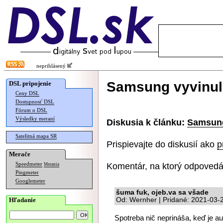
neprihlásený
Samsung vyvinul
DSL pripojenie
Ceny DSL
Dostupnosť DSL
Fórum o DSL
Výsledky meraní
Diskusia k článku:
Samsung
Satelitná mapa SR
Prispievajte do diskusií ako
p
Merače
Komentár, na ktorý odpovedá
Speedmeter
Merania
Pingmeter
Googlemeter
šuma fuk, ojeb.va sa všade
Hľadanie
Od: Wernher | Pridané: 2021-03-
Spotreba nič neprináša, keď je a