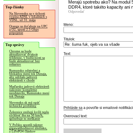
Merajú spotrebu ako? Na modul 
DDR4, ktoré takéto kapacity ani 
Top články
Odpovedať
Na Slovensku sa v tichosti
vypína ADSL v lokalitách s
VDSL, už 31. mája
Meno:
Orange sa doťahuje na UPC
a O2, spustí 2.5 Gbps
pripojenie
Titulok:
Top správy
Chrome sa bude
Text:
aktualizovať dvakrát
týždenne, v budúcnosti sa
bude aktualizovať bez
reštartov
Rumunsko odstrelmi a
blokádou mení tok Dunaja,
aby udržalo jadrovú
elektráreň v chode
Maďarsko jadrovú elektráreň
nakoniec kompletne
neodstavilo, Rumunsko mení
tok Dunaja
Slovensko.sk má opäť
technické problémy
Prihláste sa
a povoľte si emailové notifiká
Železnice znižujú kvôli teplu
rýchlosť iba na 50 km/h,
Overovací text:
spôsobuje to meškanie
V Poľsku spustili takmer
gigawatthodinové úložisko,
z LiFePO4 článkov