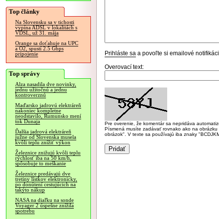
Top články
Na Slovensku sa v tichosti
vypína ADSL v lokalitách s
VDSL, už 31. mája
Orange sa doťahuje na UPC
a O2, spustí 2.5 Gbps
Prihláste sa
a povoľte si emailové notifiká
pripojenie
Overovací text:
Top správy
Alza nasadila dve novinky,
jednu užitočnú a jednu
kontroverznú
Maďarsko jadrovú elektráreň
nakoniec kompletne
neodstavilo, Rumunsko mení
tok Dunaja
Pre overenie, že komentár sa nepridáva automatizov
Písmená musíte zadávať rovnako ako na obrázku veľk
Ďalšia jadrová elektráreň
obrázok". V texte sa používajú iba znaky "BC
južne od Slovenska musela
kvôli teplu znížiť výkon
Železnice znižujú kvôli teplu
rýchlosť iba na 50 km/h,
spôsobuje to meškanie
Železnice predávajú dve
tretiny lístkov elektronicky,
po donútení cestujúcich na
takýto nákup
NASA na diaľku na sonde
Voyager 2 úspešne znížila
spotrebu