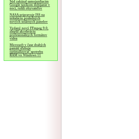
Súd zakázal samojazdiacim
Google taxíkom dobíjanie v
noci, rušili obyvateľov
NASA pripravuje ISS na
inštaláciu posledných
nových solárnych panelov
Vydaný nový FFmpeg 9.0,
zlepšil akceleráciu
profesionálnych formátov
videa
Microsoft v čase drahých
pamätí sľubuje
optimalizovať spotrebu
RAM vo Windows 11