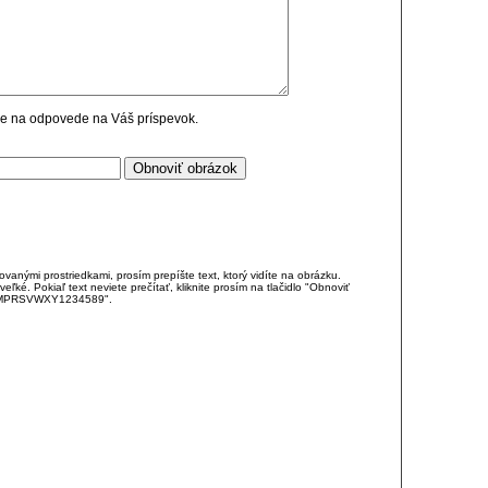
cie na odpovede na Váš príspevok.
anými prostriedkami, prosím prepíšte text, ktorý vidíte na obrázku.
é. Pokiaľ text neviete prečítať, kliknite prosím na tlačidlo "Obnoviť
DJKMPRSVWXY1234589".