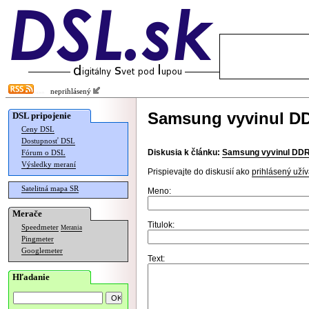
neprihlásený
Samsung vyvinul DD
DSL pripojenie
Ceny DSL
Dostupnosť DSL
Diskusia k článku:
Samsung vyvinul DDR
Fórum o DSL
Výsledky meraní
Prispievajte do diskusií ako
prihlásený užív
Satelitná mapa SR
Meno:
Merače
Titulok:
Speedmeter
Merania
Pingmeter
Googlemeter
Text:
Hľadanie