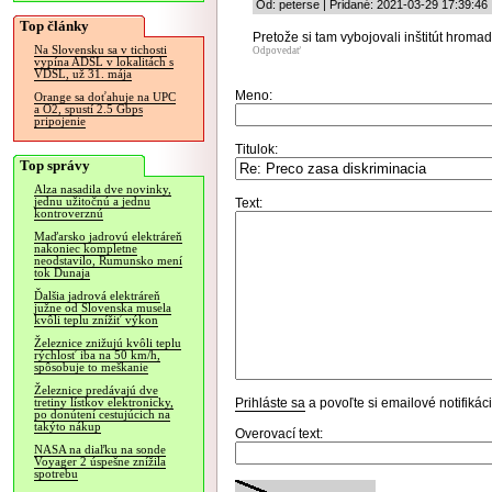
Od: peterse | Pridané: 2021-03-29 17:39:46
Top články
Pretože si tam vybojovali inštitút hroma
Na Slovensku sa v tichosti
Odpovedať
vypína ADSL v lokalitách s
VDSL, už 31. mája
Meno:
Orange sa doťahuje na UPC
a O2, spustí 2.5 Gbps
pripojenie
Titulok:
Top správy
Alza nasadila dve novinky,
jednu užitočnú a jednu
Text:
kontroverznú
Maďarsko jadrovú elektráreň
nakoniec kompletne
neodstavilo, Rumunsko mení
tok Dunaja
Ďalšia jadrová elektráreň
južne od Slovenska musela
kvôli teplu znížiť výkon
Železnice znižujú kvôli teplu
rýchlosť iba na 50 km/h,
spôsobuje to meškanie
Železnice predávajú dve
Prihláste sa
a povoľte si emailové notifiká
tretiny lístkov elektronicky,
po donútení cestujúcich na
takýto nákup
Overovací text:
NASA na diaľku na sonde
Voyager 2 úspešne znížila
spotrebu