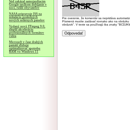
Súd zakázal samojazdiacim
Google taxíkom dobíjanie v
noci, rušili obyvateľov
NASA pripravuje ISS na
inštaláciu posledných
Pre overenie, že komentár sa nepridáva automatizov
nových solárnych panelov
Písmená musíte zadávať rovnako ako na obrázku veľk
obrázok". V texte sa používajú iba znaky "BC
Vydaný nový FFmpeg 9.0,
zlepšil akceleráciu
profesionálnych formátov
videa
Microsoft v čase drahých
pamätí sľubuje
optimalizovať spotrebu
RAM vo Windows 11