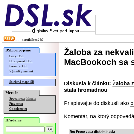
neprihlásený
Žaloba za nekvali
DSL pripojenie
Ceny DSL
MacBookoch sa s
Dostupnosť DSL
Fórum o DSL
Výsledky meraní
Satelitná mapa SR
Diskusia k článku:
Žaloba 
stala hromadnou
Merače
Speedmeter
Merania
Prispievajte do diskusií ako
p
Pingmeter
Googlemeter
Komentár, na ktorý odpovedá
Hľadanie
Re: Preco zasa diskriminacia