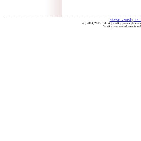
NÁVŠTEVNOSŤ
|
INZE
(C) 2004, 2005 DSL.sk | Všetky práva vyhradené
Všetky uvedené informácie sú b