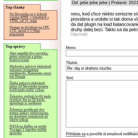
Od: jebe jebe jebe | Pridané: 202
Top články
veru, ked chce niekto seriozne sta
Na Slovensku sa v tichosti
vypína ADSL v lokalitách s
providera a urobite si tak doma
VDSL, už 31. mája
da dat plugin na load balancovan
Orange sa doťahuje na UPC
druhy dalej bezi. Takto sa da pekne
a O2, spustí 2.5 Gbps
Odpovedať
pripojenie
Top správy
Meno:
Alza nasadila dve novinky,
jednu užitočnú a jednu
kontroverznú
Titulok:
Maďarsko jadrovú elektráreň
nakoniec kompletne
neodstavilo, Rumunsko mení
tok Dunaja
Text:
Ďalšia jadrová elektráreň
južne od Slovenska musela
kvôli teplu znížiť výkon
Železnice znižujú kvôli teplu
rýchlosť iba na 50 km/h,
spôsobuje to meškanie
Železnice predávajú dve
tretiny lístkov elektronicky,
po donútení cestujúcich na
takýto nákup
NASA na diaľku na sonde
Voyager 2 úspešne znížila
spotrebu
Prihláste sa
a povoľte si emailové notifiká