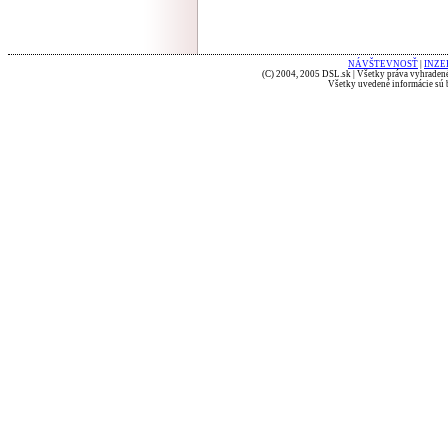
NÁVŠTEVNOSŤ
|
INZE
(C) 2004, 2005 DSL.sk | Všetky práva vyhradené
Všetky uvedené informácie sú b