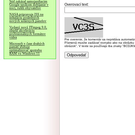
Súd zakázal samojazdiacim
Overovací text:
Google taxíkom dobíjanie v
noci, rušili obyvateľov
NASA pripravuje ISS na
inštaláciu posledných
nových solárnych panelov
Vydaný nový FFmpeg 9.0,
zlepšil akceleráciu
profesionálnych formátov
videa
Pre overenie, že komentár sa nepridáva automatizov
Písmená musíte zadávať rovnako ako na obrázku veľk
Microsoft v čase drahých
obrázok". V texte sa používajú iba znaky "BC
pamätí sľubuje
optimalizovať spotrebu
RAM vo Windows 11