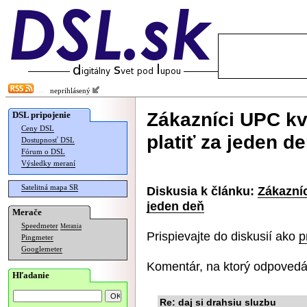
neprihlásený
Zákazníci UPC k
DSL pripojenie
Ceny DSL
platiť za jeden d
Dostupnosť DSL
Fórum o DSL
Výsledky meraní
Satelitná mapa SR
Diskusia k článku:
Zákazní
jeden deň
Merače
Speedmeter
Merania
Prispievajte do diskusií ako
p
Pingmeter
Googlemeter
Komentár, na ktorý odpovedá
Hľadanie
Re: daj si drahsiu sluzbu