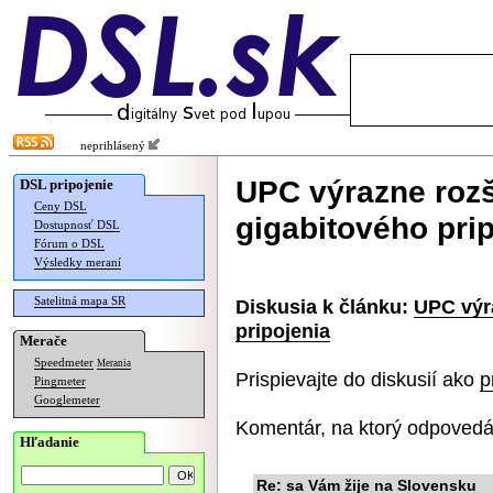
neprihlásený
UPC výrazne rozš
DSL pripojenie
Ceny DSL
gigabitového pri
Dostupnosť DSL
Fórum o DSL
Výsledky meraní
Satelitná mapa SR
Diskusia k článku:
UPC výr
pripojenia
Merače
Speedmeter
Merania
Prispievajte do diskusií ako
p
Pingmeter
Googlemeter
Komentár, na ktorý odpovedá
Hľadanie
Re: sa Vám žije na Slovensku