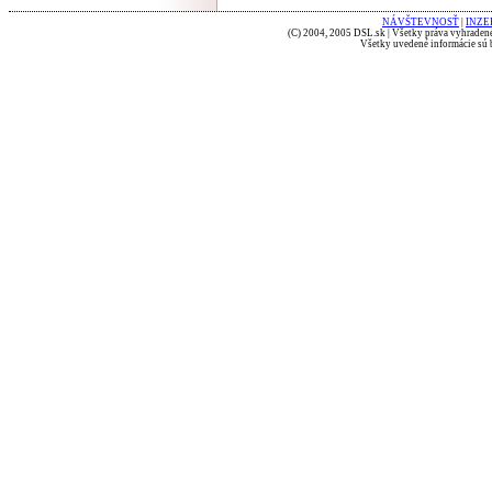
NÁVŠTEVNOSŤ
|
INZE
(C) 2004, 2005 DSL.sk | Všetky práva vyhradené
Všetky uvedené informácie sú b