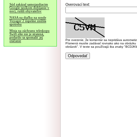
Overovací text:
Súd zakázal samojazdiacim
Google taxíkom dobíjanie v
noci, rušili obyvateľov
NASA na diaľku na sonde
Voyager 2 úspešne znížila
spotrebu
Misia na záchranu teleskopu
Swift ešte nie je stratená,
podarilo sa spomaliť jej
Pre overenie, že komentár sa nepridáva automatizov
otáčanie
Písmená musíte zadávať rovnako ako na obrázku veľk
obrázok". V texte sa používajú iba znaky "BC