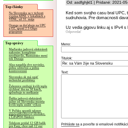
Od: asdfghjkl1 | Pridané: 2021-0
Top články
Ked som svojho casu bral UPC, tak
Na Slovensku sa v tichosti
vypína ADSL v lokalitách s
sudruhovia. Pre domacnosti daval
VDSL, už 31. mája
Orange sa doťahuje na UPC
Uz vedia gigovu linku aj s IPv4 s
a O2, spustí 2.5 Gbps
Odpovedať
pripojenie
Top správy
Meno:
Maďarsko jadrovú elektráreň
nakoniec kompletne
neodstavilo, Rumunsko mení
Titulok:
tok Dunaja
Alza nasadila dve novinky,
jednu užitočnú a jednu
kontroverznú
Text:
Slovensko.sk má opäť
technické problémy
Železnice znižujú kvôli teplu
rýchlosť iba na 50 km/h,
spôsobuje to meškanie
Ďalšia jadrová elektráreň
južne od Slovenska musela
kvôli teplu znížiť výkon
V Poľsku spustili takmer
gigawatthodinové úložisko,
z LiFePO4 článkov
Telekom pridal 12 GB balík
Prihláste sa
a povoľte si emailové notifiká
pre Easy, chce zaň 12 eur