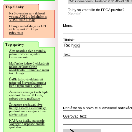
Od: ktooosooom | Pridané: 2021-05-24 10:3
Top články
To by sa zmestilo do FPGA puzdra?
Na Slovensku sa v tichosti
Odpovedať
vypína ADSL v lokalitách s
VDSL, už 31. mája
Meno:
Orange sa doťahuje na UPC
a O2, spustí 2.5 Gbps
pripojenie
Titulok:
Top správy
Alza nasadila dve novinky,
jednu užitočnú a jednu
Text:
kontroverznú
Maďarsko jadrovú elektráreň
nakoniec kompletne
neodstavilo, Rumunsko mení
tok Dunaja
Ďalšia jadrová elektráreň
južne od Slovenska musela
kvôli teplu znížiť výkon
Železnice znižujú kvôli teplu
rýchlosť iba na 50 km/h,
spôsobuje to meškanie
Železnice predávajú dve
Prihláste sa
a povoľte si emailové notifiká
tretiny lístkov elektronicky,
po donútení cestujúcich na
takýto nákup
Overovací text:
NASA na diaľku na sonde
Voyager 2 úspešne znížila
spotrebu