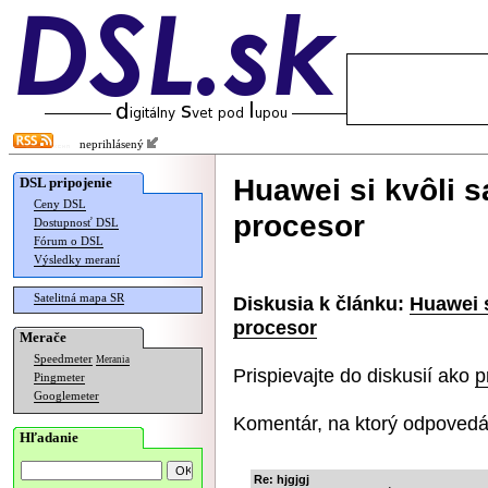
neprihlásený
Huawei si kvôli 
DSL pripojenie
Ceny DSL
procesor
Dostupnosť DSL
Fórum o DSL
Výsledky meraní
Satelitná mapa SR
Diskusia k článku:
Huawei s
procesor
Merače
Speedmeter
Merania
Prispievajte do diskusií ako
p
Pingmeter
Googlemeter
Komentár, na ktorý odpovedá
Hľadanie
Re: hjgjgj