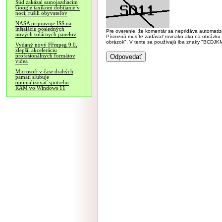
Súd zakázal samojazdiacim
Google taxíkom dobíjanie v
noci, rušili obyvateľov
NASA pripravuje ISS na
inštaláciu posledných
Pre overenie, že komentár sa nepridáva automatizov
nových solárnych panelov
Písmená musíte zadávať rovnako ako na obrázku veľk
obrázok". V texte sa používajú iba znaky "BC
Vydaný nový FFmpeg 9.0,
zlepšil akceleráciu
profesionálnych formátov
videa
Microsoft v čase drahých
pamätí sľubuje
optimalizovať spotrebu
RAM vo Windows 11