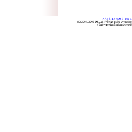
NÁVŠTEVNOSŤ
|
INZE
(C) 2004, 2005 DSL.sk | Všetky práva vyhradené
Všetky uvedené informácie sú b