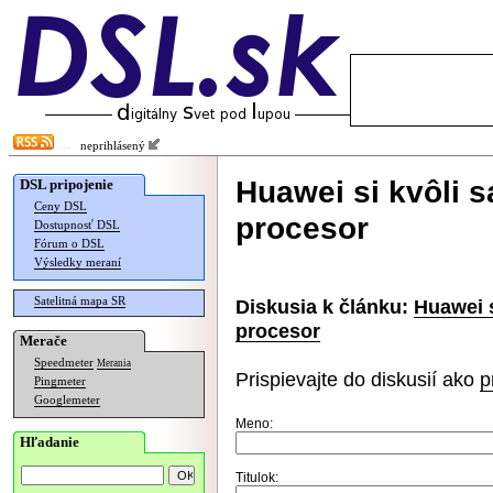
neprihlásený
Huawei si kvôli 
DSL pripojenie
Ceny DSL
procesor
Dostupnosť DSL
Fórum o DSL
Výsledky meraní
Satelitná mapa SR
Diskusia k článku:
Huawei s
procesor
Merače
Speedmeter
Merania
Prispievajte do diskusií ako
p
Pingmeter
Googlemeter
Meno:
Hľadanie
Titulok: