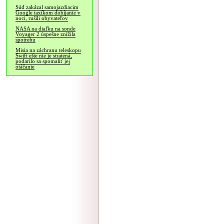
Súd zakázal samojazdiacim
Google taxíkom dobíjanie v
noci, rušili obyvateľov
NASA na diaľku na sonde
Voyager 2 úspešne znížila
spotrebu
Misia na záchranu teleskopu
Swift ešte nie je stratená,
podarilo sa spomaliť jej
otáčanie