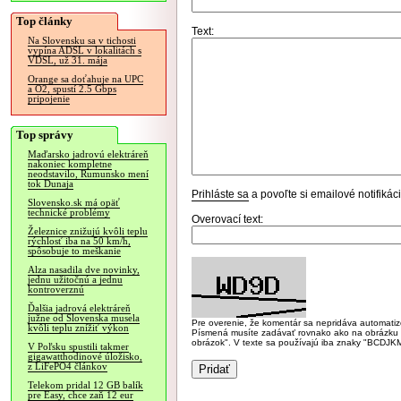
Top články
Text:
Na Slovensku sa v tichosti
vypína ADSL v lokalitách s
VDSL, už 31. mája
Orange sa doťahuje na UPC
a O2, spustí 2.5 Gbps
pripojenie
Top správy
Maďarsko jadrovú elektráreň
nakoniec kompletne
neodstavilo, Rumunsko mení
tok Dunaja
Prihláste sa
a povoľte si emailové notifiká
Slovensko.sk má opäť
technické problémy
Overovací text:
Železnice znižujú kvôli teplu
rýchlosť iba na 50 km/h,
spôsobuje to meškanie
Alza nasadila dve novinky,
jednu užitočnú a jednu
kontroverznú
Ďalšia jadrová elektráreň
južne od Slovenska musela
Pre overenie, že komentár sa nepridáva automatizov
kvôli teplu znížiť výkon
Písmená musíte zadávať rovnako ako na obrázku veľk
obrázok". V texte sa používajú iba znaky "BC
V Poľsku spustili takmer
gigawatthodinové úložisko,
z LiFePO4 článkov
Telekom pridal 12 GB balík
pre Easy, chce zaň 12 eur