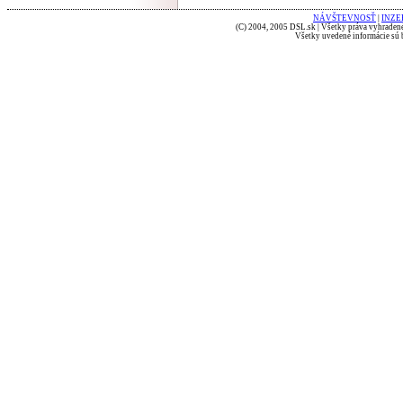
NÁVŠTEVNOSŤ
|
INZE
(C) 2004, 2005 DSL.sk | Všetky práva vyhradené
Všetky uvedené informácie sú b