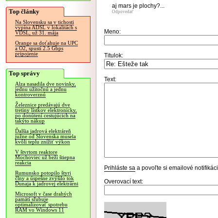
aj mars je plochy?...
Top články
Odpovedať
Na Slovensku sa v tichosti
vypína ADSL v lokalitách s
Meno:
VDSL, už 31. mája
Orange sa doťahuje na UPC
a O2, spustí 2.5 Gbps
pripojenie
Titulok:
Top správy
Text:
Alza nasadila dve novinky,
jednu užitočnú a jednu
kontroverznú
Železnice predávajú dve
tretiny lístkov elektronicky,
po donútení cestujúcich na
takýto nákup
Ďalšia jadrová elektráreň
južne od Slovenska musela
kvôli teplu znížiť výkon
V štvrtom reaktore
Mochoviec už beží štiepna
reakcia
Prihláste sa
a povoľte si emailové notifiká
Rumunsko potopilo štyri
člny a úspešne zvýšilo tok
Overovací text:
Dunaja k jadrovej elektrárni
Microsoft v čase drahých
pamätí sľubuje
optimalizovať spotrebu
RAM vo Windows 11