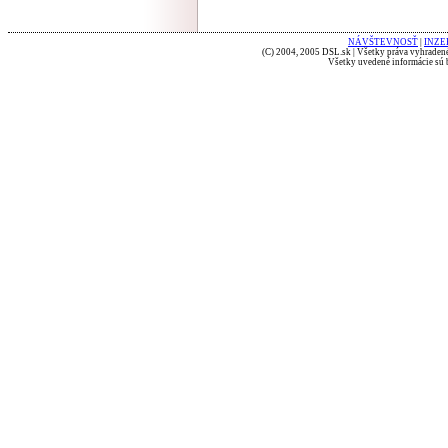
NÁVŠTEVNOSŤ
|
INZE
(C) 2004, 2005 DSL.sk | Všetky práva vyhradené
Všetky uvedené informácie sú b