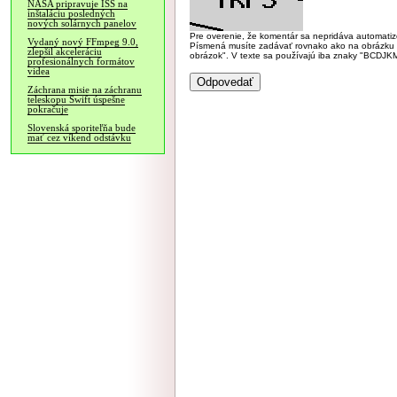
NASA pripravuje ISS na
inštaláciu posledných
nových solárnych panelov
Pre overenie, že komentár sa nepridáva automatizov
Vydaný nový FFmpeg 9.0,
Písmená musíte zadávať rovnako ako na obrázku veľk
zlepšil akceleráciu
obrázok". V texte sa používajú iba znaky "BC
profesionálnych formátov
videa
Záchrana misie na záchranu
teleskopu Swift úspešne
pokračuje
Slovenská sporiteľňa bude
mať cez víkend odstávku