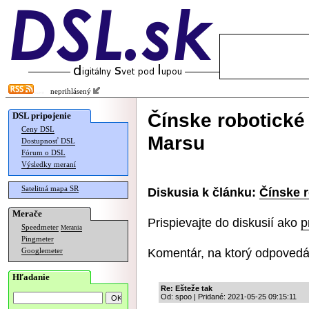
neprihlásený
Čínske robotické 
DSL pripojenie
Ceny DSL
Marsu
Dostupnosť DSL
Fórum o DSL
Výsledky meraní
Satelitná mapa SR
Diskusia k článku:
Čínske r
Merače
Prispievajte do diskusií ako
p
Speedmeter
Merania
Pingmeter
Komentár, na ktorý odpovedá
Googlemeter
Hľadanie
Re: Ešteže tak
Od: spoo | Pridané: 2021-05-25 09:15:11