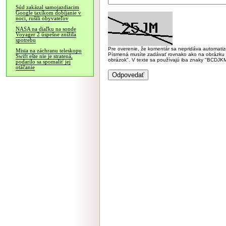
Súd zakázal samojazdiacim
Google taxíkom dobíjanie v
noci, rušili obyvateľov
NASA na diaľku na sonde
Voyager 2 úspešne znížila
spotrebu
Pre overenie, že komentár sa nepridáva automatizov
Misia na záchranu teleskopu
Písmená musíte zadávať rovnako ako na obrázku veľk
Swift ešte nie je stratená,
obrázok". V texte sa používajú iba znaky "BC
podarilo sa spomaliť jej
otáčanie