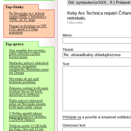
Od: syntaxterrorXXX,. X | Pridan
Top články
Keby Ars Technica nepatrí Číňan
Na Slovensku sa v tichosti
vypína ADSL v lokalitách s
netrebalo.
VDSL, už 31. mája
Odpovedať
Orange sa doťahuje na UPC
a O2, spustí 2.5 Gbps
pripojenie
Meno:
Top správy
Titulok:
Alza nasadila dve novinky,
jednu užitočnú a jednu
kontroverznú
Maďarsko jadrovú elektráreň
Text:
nakoniec kompletne
neodstavilo, Rumunsko mení
tok Dunaja
Slovensko.sk má opäť
technické problémy
Železnice znižujú kvôli teplu
rýchlosť iba na 50 km/h,
spôsobuje to meškanie
Ďalšia jadrová elektráreň
južne od Slovenska musela
kvôli teplu znížiť výkon
V Poľsku spustili takmer
gigawatthodinové úložisko,
Prihláste sa
a povoľte si emailové notifiká
z LiFePO4 článkov
Overovací text:
Telekom pridal 12 GB balík
pre Easy, chce zaň 12 eur