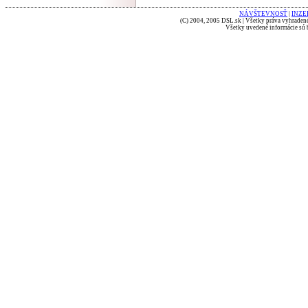
NÁVŠTEVNOSŤ
|
INZE
(C) 2004, 2005 DSL.sk | Všetky práva vyhradené
Všetky uvedené informácie sú b