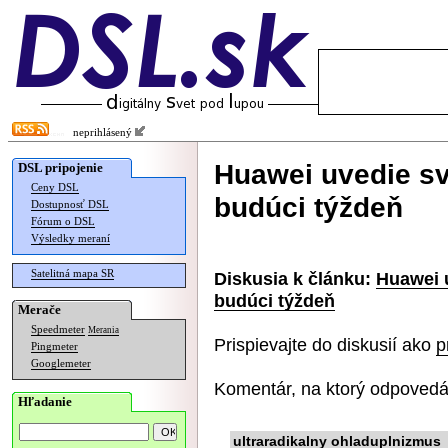
neprihlásený
Huawei uvedie sv
DSL pripojenie
Ceny DSL
budúci týždeň
Dostupnosť DSL
Fórum o DSL
Výsledky meraní
Satelitná mapa SR
Diskusia k článku:
Huawei 
budúci týždeň
Merače
Speedmeter
Merania
Prispievajte do diskusií ako
p
Pingmeter
Googlemeter
Komentár, na ktorý odpovedá
Hľadanie
ultraradikalny ohladuplnizmus