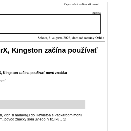
Za poslednú hodinu: 44 meraní
inzercia
Sobota, 8. augusta 2026, dnes má meniny
Oskár
rX, Kingston začína používať
X, Kingston začína používať novú značku
ateľ
.
si, ktori si nadavaju do Hewlett-a s Packardom mohli
"...povod znacky som uviedol v titulku... :D