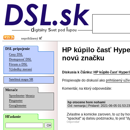
neprihlásený
HP kúpilo časť Hype
DSL pripojenie
Ceny DSL
novú značku
Dostupnosť DSL
Fórum o DSL
Výsledky meraní
Diskusia k článku:
HP kúpilo časť Hyper
Satelitná mapa SR
Prispievajte do diskusií ako
prihlásený užív
Komentár, na ktorý odpovedáte:
Merače
Speedmeter
Merania
Pingmeter
hp otocene hore nohami
Googlemeter
Od: nemanja | Pridané: 2021-06-05 01:53:23
Zvlastne a komicke zaroven, to uz by ho
Hľadanie
"spackat" aj dalsiu podznacku, to jest "dy
Odpovedať