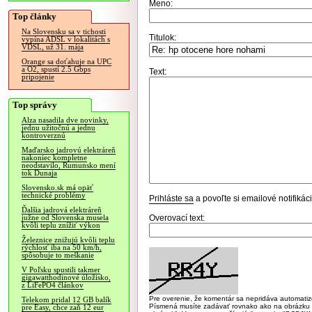
Meno:
Top články
Na Slovensku sa v tichosti
Titulok:
vypína ADSL v lokalitách s
VDSL, už 31. mája
Orange sa doťahuje na UPC
a O2, spustí 2.5 Gbps
Text:
pripojenie
Top správy
Alza nasadila dve novinky,
jednu užitočnú a jednu
kontroverznú
Maďarsko jadrovú elektráreň
nakoniec kompletne
neodstavilo, Rumunsko mení
tok Dunaja
Slovensko.sk má opäť
technické problémy
Prihláste sa
a povoľte si emailové notifiká
Ďalšia jadrová elektráreň
Overovací text:
južne od Slovenska musela
kvôli teplu znížiť výkon
Železnice znižujú kvôli teplu
rýchlosť iba na 50 km/h,
spôsobuje to meškanie
V Poľsku spustili takmer
gigawatthodinové úložisko,
z LiFePO4 článkov
Pre overenie, že komentár sa nepridáva automatizov
Telekom pridal 12 GB balík
Písmená musíte zadávať rovnako ako na obrázku veľk
pre Easy, chce zaň 12 eur