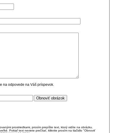
cie na odpovede na Váš príspevok.
anými prostriedkami, prosím prepíšte text, ktorý vidíte na obrázku.
é. Pokiaľ text neviete prečítať, kliknite prosím na tlačidlo "Obnoviť