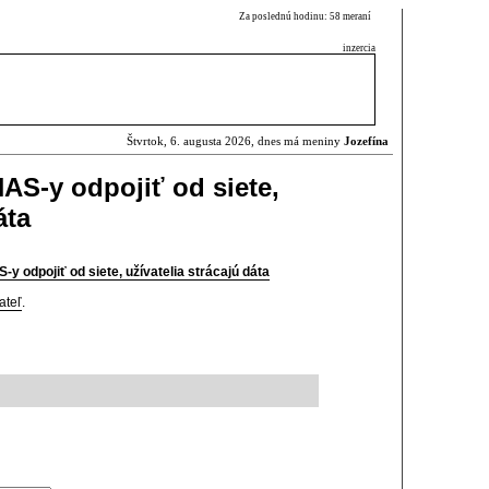
Za poslednú hodinu: 58 meraní
inzercia
Štvrtok, 6. augusta 2026, dnes má meniny
Jozefína
S-y odpojiť od siete,
áta
y odpojiť od siete, užívatelia strácajú dáta
ateľ
.