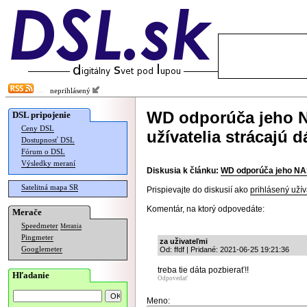
neprihlásený
WD odporúča jeho NA
DSL pripojenie
Ceny DSL
užívatelia strácajú d
Dostupnosť DSL
Fórum o DSL
Výsledky meraní
Diskusia k článku:
WD odporúča jeho NAS-
Satelitná mapa SR
Prispievajte do diskusií ako
prihlásený užív
Komentár, na ktorý odpovedáte:
Merače
Speedmeter
Merania
Pingmeter
za uživateľmi
Googlemeter
Od: ffdf | Pridané: 2021-06-25 19:21:36
treba tie dáta pozbierať!!
Hľadanie
Odpovedať
Meno: