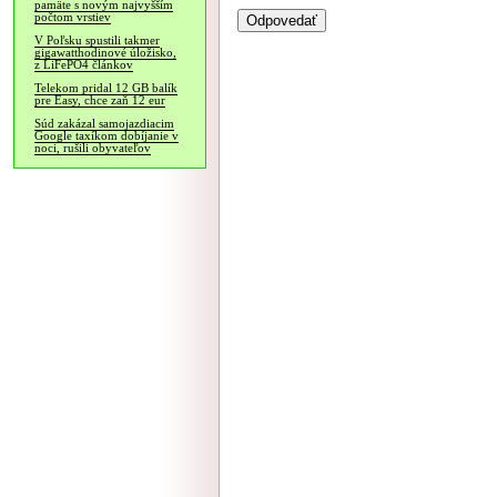
pamäte s novým najvyšším
počtom vrstiev
V Poľsku spustili takmer
gigawatthodinové úložisko,
z LiFePO4 článkov
Telekom pridal 12 GB balík
pre Easy, chce zaň 12 eur
Súd zakázal samojazdiacim
Google taxíkom dobíjanie v
noci, rušili obyvateľov