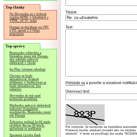
Top články
Titulok:
Na Slovensku sa v tichosti
vypína ADSL v lokalitách s
VDSL, už 31. mája
Text:
Orange sa doťahuje na UPC
a O2, spustí 2.5 Gbps
pripojenie
Top správy
Rumunsko odstrelmi a
blokádou mení tok Dunaja,
aby udržalo jadrovú
elektráreň v chode
Joj Play výrazne zdražuje
Chrome sa bude
aktualizovať dvakrát
týždenne, v budúcnosti sa
Prihláste sa
a povoľte si emailové notifiká
bude aktualizovať bez
reštartov
Overovací text:
Slovensko.sk má opäť
technické problémy
Maďarsko jadrovú elektráreň
nakoniec kompletne
neodstavilo, Rumunsko mení
tok Dunaja
Železnice znižujú kvôli teplu
rýchlosť iba na 50 km/h,
Pre overenie, že komentár sa nepridáva automatizov
spôsobuje to meškanie
Písmená musíte zadávať rovnako ako na obrázku veľk
obrázok". V texte sa používajú iba znaky "BC
Spustená výroba flash