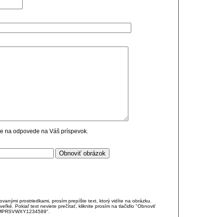
cie na odpovede na Váš príspevok.
anými prostriedkami, prosím prepíšte text, ktorý vidíte na obrázku.
é. Pokiaľ text neviete prečítať, kliknite prosím na tlačidlo "Obnoviť
DJKMPRSVWXY1234589".