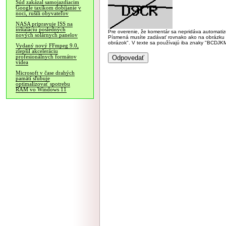
Súd zakázal samojazdiacim
Google taxíkom dobíjanie v
noci, rušili obyvateľov
NASA pripravuje ISS na
inštaláciu posledných
Pre overenie, že komentár sa nepridáva automatizov
nových solárnych panelov
Písmená musíte zadávať rovnako ako na obrázku veľk
obrázok". V texte sa používajú iba znaky "BC
Vydaný nový FFmpeg 9.0,
zlepšil akceleráciu
profesionálnych formátov
videa
Microsoft v čase drahých
pamätí sľubuje
optimalizovať spotrebu
RAM vo Windows 11