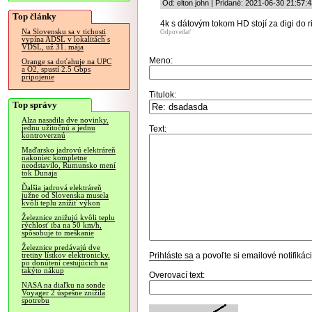
Od: elton john | Pridané: 2021-06-30 21:57:
Top články
4k s dátovým tokom HD stojí za digi do ri
Na Slovensku sa v tichosti
Odpovedať
vypína ADSL v lokalitách s
VDSL, už 31. mája
Meno:
Orange sa doťahuje na UPC
a O2, spustí 2.5 Gbps
pripojenie
Titulok:
Top správy
Alza nasadila dve novinky,
jednu užitočnú a jednu
Text:
kontroverznú
Maďarsko jadrovú elektráreň
nakoniec kompletne
neodstavilo, Rumunsko mení
tok Dunaja
Ďalšia jadrová elektráreň
južne od Slovenska musela
kvôli teplu znížiť výkon
Železnice znižujú kvôli teplu
rýchlosť iba na 50 km/h,
spôsobuje to meškanie
Železnice predávajú dve
Prihláste sa
a povoľte si emailové notifiká
tretiny lístkov elektronicky,
po donútení cestujúcich na
takýto nákup
Overovací text:
NASA na diaľku na sonde
Voyager 2 úspešne znížila
spotrebu