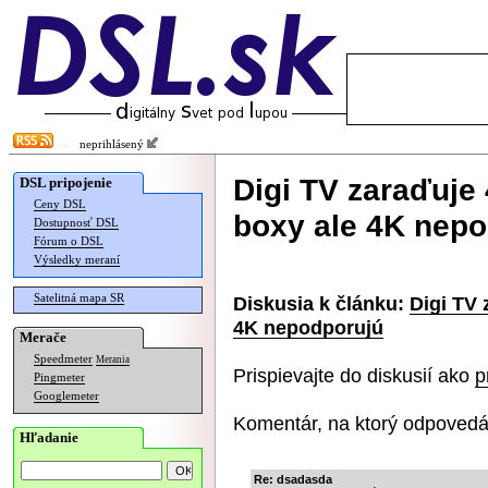
neprihlásený
Digi TV zaraďuje 
DSL pripojenie
Ceny DSL
boxy ale 4K nep
Dostupnosť DSL
Fórum o DSL
Výsledky meraní
Satelitná mapa SR
Diskusia k článku:
Digi TV 
4K nepodporujú
Merače
Speedmeter
Merania
Prispievajte do diskusií ako
p
Pingmeter
Googlemeter
Komentár, na ktorý odpovedá
Hľadanie
Re: dsadasda