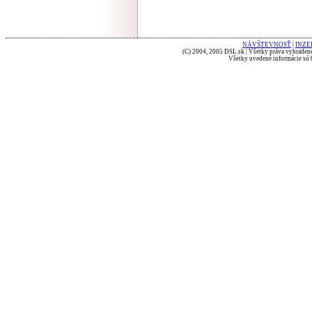
NÁVŠTEVNOSŤ
|
INZE
(C) 2004, 2005 DSL.sk | Všetky práva vyhradené
Všetky uvedené informácie sú b