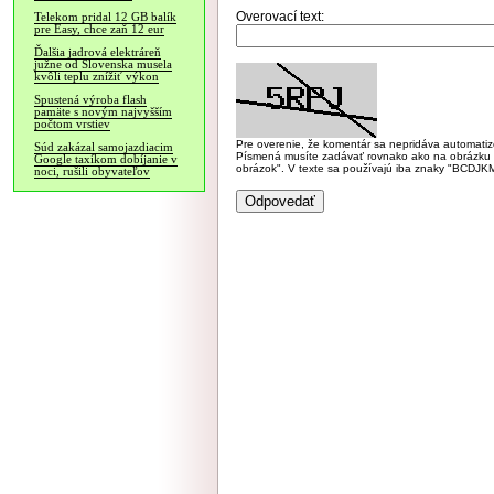
Overovací text:
Telekom pridal 12 GB balík
pre Easy, chce zaň 12 eur
Ďalšia jadrová elektráreň
južne od Slovenska musela
kvôli teplu znížiť výkon
Spustená výroba flash
pamäte s novým najvyšším
počtom vrstiev
Pre overenie, že komentár sa nepridáva automatizov
Súd zakázal samojazdiacim
Písmená musíte zadávať rovnako ako na obrázku veľk
Google taxíkom dobíjanie v
obrázok". V texte sa používajú iba znaky "BC
noci, rušili obyvateľov