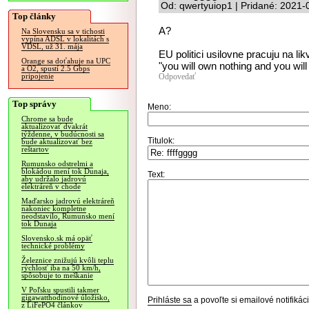
Od: qwertyuiop1 | Pridané: 2021-
Top články
A?
Na Slovensku sa v tichosti
vypína ADSL v lokalitách s
VDSL, už 31. mája
EU politici usilovne pracuju na l
Orange sa doťahuje na UPC
"you will own nothing and you will
a O2, spustí 2.5 Gbps
Odpovedať
pripojenie
Top správy
Meno:
Chrome sa bude
aktualizovať dvakrát
týždenne, v budúcnosti sa
Titulok:
bude aktualizovať bez
reštartov
Rumunsko odstrelmi a
blokádou mení tok Dunaja,
Text:
aby udržalo jadrovú
elektráreň v chode
Maďarsko jadrovú elektráreň
nakoniec kompletne
neodstavilo, Rumunsko mení
tok Dunaja
Slovensko.sk má opäť
technické problémy
Železnice znižujú kvôli teplu
rýchlosť iba na 50 km/h,
spôsobuje to meškanie
V Poľsku spustili takmer
gigawatthodinové úložisko,
Prihláste sa
a povoľte si emailové notifiká
z LiFePO4 článkov