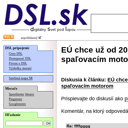
neprihlásený
EÚ chce už od 20
DSL pripojenie
Ceny DSL
spaľovacím mot
Dostupnosť DSL
Fórum o DSL
Výsledky meraní
Satelitná mapa SR
Diskusia k článku:
EÚ chce 
spaľovacím motorom
Merače
Speedmeter
Merania
Prispievajte do diskusií ako
p
Pingmeter
Googlemeter
Komentár, na ktorý odpovedá
Hľadanie
Re: ffffgggg