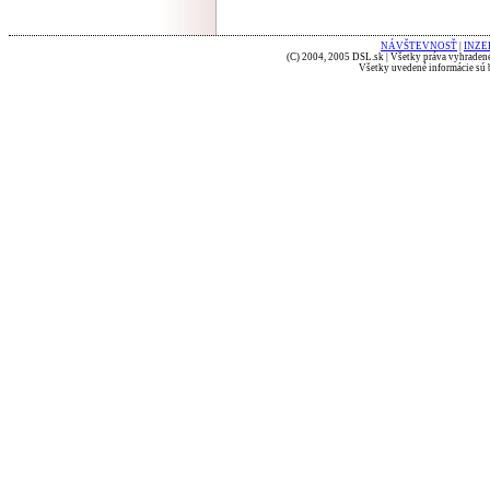
NÁVŠTEVNOSŤ
|
INZE
(C) 2004, 2005 DSL.sk | Všetky práva vyhradené
Všetky uvedené informácie sú b