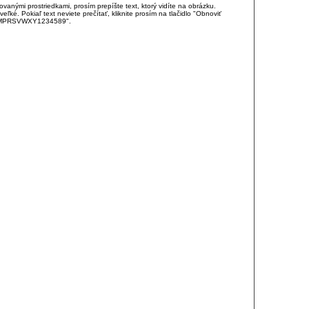
anými prostriedkami, prosím prepíšte text, ktorý vidíte na obrázku.
é. Pokiaľ text neviete prečítať, kliknite prosím na tlačidlo "Obnoviť
DJKMPRSVWXY1234589".