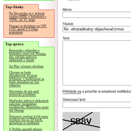
Odpovedať
Top články
Meno:
Na Slovensku sa v tichosti
vypína ADSL v lokalitách s
VDSL, už 31. mája
Titulok:
Orange sa doťahuje na UPC
a O2, spustí 2.5 Gbps
pripojenie
Text:
Top správy
Rumunsko odstrelmi a
blokádou mení tok Dunaja,
aby udržalo jadrovú
elektráreň v chode
Joj Play výrazne zdražuje
Chrome sa bude
aktualizovať dvakrát
týždenne, v budúcnosti sa
bude aktualizovať bez
reštartov
Prihláste sa
a povoľte si emailové notifiká
Slovensko.sk má opäť
technické problémy
Overovací text:
Maďarsko jadrovú elektráreň
nakoniec kompletne
neodstavilo, Rumunsko mení
tok Dunaja
Železnice znižujú kvôli teplu
rýchlosť iba na 50 km/h,
spôsobuje to meškanie
V Poľsku spustili takmer