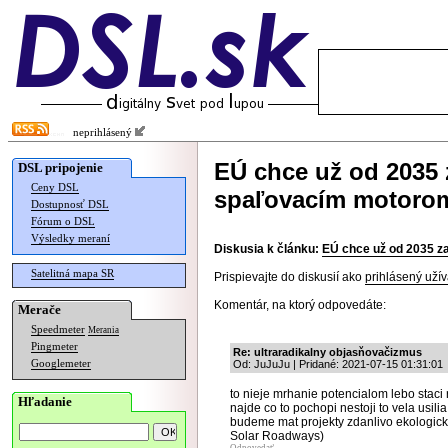
neprihlásený
EÚ chce už od 2035 
DSL pripojenie
Ceny DSL
spaľovacím motoro
Dostupnosť DSL
Fórum o DSL
Výsledky meraní
Diskusia k článku:
EÚ chce už od 2035 z
Satelitná mapa SR
Prispievajte do diskusií ako
prihlásený užív
Komentár, na ktorý odpovedáte:
Merače
Speedmeter
Merania
Pingmeter
Re: ultraradikalny objasňovačizmus
Googlemeter
Od: JuJuJu | Pridané: 2021-07-15 01:31:01
to nieje mrhanie potencialom lebo staci
Hľadanie
najde co to pochopi nestoji to vela usil
budeme mat projekty zdanlivo ekologick
Solar Roadways)