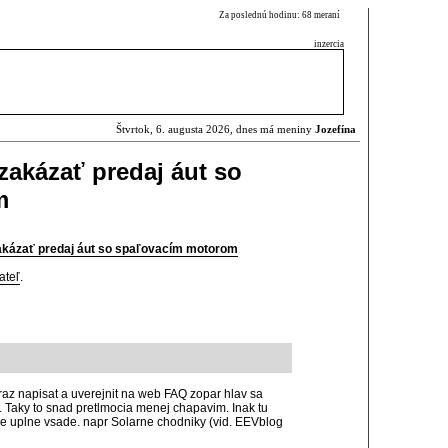
Za poslednú hodinu: 68 meraní
inzercia
Štvrtok, 6. augusta 2026, dnes má meniny
Jozefína
zakázať predaj áut so
m
akázať predaj áut so spaľovacím motorom
ateľ
.
 raz napisat a uverejnit na web FAQ zopar hlav sa
ia. Taky to snad pretlmocia menej chapavim. Inak tu
e uplne vsade. napr Solarne chodniky (vid. EEVblog