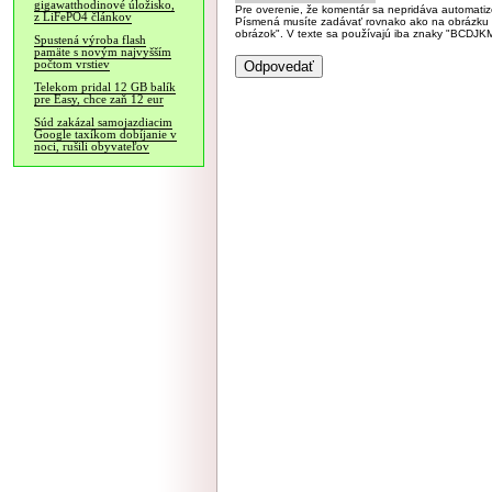
gigawatthodinové úložisko,
Pre overenie, že komentár sa nepridáva automatizov
z LiFePO4 článkov
Písmená musíte zadávať rovnako ako na obrázku veľk
obrázok". V texte sa používajú iba znaky "BC
Spustená výroba flash
pamäte s novým najvyšším
počtom vrstiev
Telekom pridal 12 GB balík
pre Easy, chce zaň 12 eur
Súd zakázal samojazdiacim
Google taxíkom dobíjanie v
noci, rušili obyvateľov