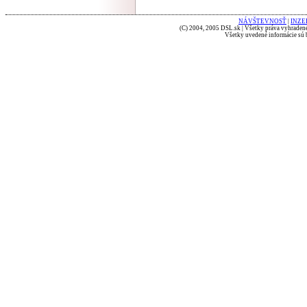
NÁVŠTEVNOSŤ
|
INZE
(C) 2004, 2005 DSL.sk | Všetky práva vyhradené
Všetky uvedené informácie sú b