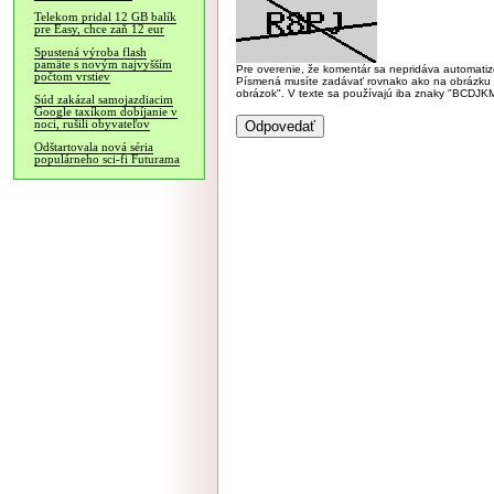
Telekom pridal 12 GB balík
pre Easy, chce zaň 12 eur
Spustená výroba flash
pamäte s novým najvyšším
Pre overenie, že komentár sa nepridáva automatizov
počtom vrstiev
Písmená musíte zadávať rovnako ako na obrázku veľk
obrázok". V texte sa používajú iba znaky "BC
Súd zakázal samojazdiacim
Google taxíkom dobíjanie v
noci, rušili obyvateľov
Odštartovala nová séria
populárneho sci-fi Futurama