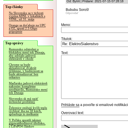
Od: Bytrit | Pridané: 2021-07-15 07:28:18
Top články
Bububu Soroš!
Na Slovensku sa v tichosti
Odpovedať
vypína ADSL v lokalitách s
VDSL, už 31. mája
Meno:
Orange sa doťahuje na UPC
a O2, spustí 2.5 Gbps
pripojenie
Titulok:
Top správy
Rumunsko odstrelmi a
blokádou mení tok Dunaja,
Text:
aby udržalo jadrovú
elektráreň v chode
Chrome sa bude
aktualizovať dvakrát
týždenne, v budúcnosti sa
bude aktualizovať bez
reštartov
Maďarsko jadrovú elektráreň
nakoniec kompletne
neodstavilo, Rumunsko mení
tok Dunaja
Slovensko.sk má opäť
technické problémy
Prihláste sa
a povoľte si emailové notifiká
Železnice znižujú kvôli teplu
rýchlosť iba na 50 km/h,
Overovací text:
spôsobuje to meškanie
V Poľsku spustili takmer
gigawatthodinové úložisko,
z LiFePO4 článkov