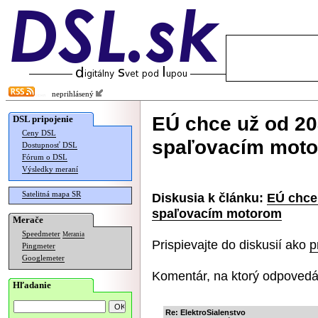
neprihlásený
EÚ chce už od 20
DSL pripojenie
Ceny DSL
spaľovacím mot
Dostupnosť DSL
Fórum o DSL
Výsledky meraní
Satelitná mapa SR
Diskusia k článku:
EÚ chce 
spaľovacím motorom
Merače
Speedmeter
Merania
Prispievajte do diskusií ako
p
Pingmeter
Googlemeter
Komentár, na ktorý odpovedá
Hľadanie
Re: ElektroSialenstvo