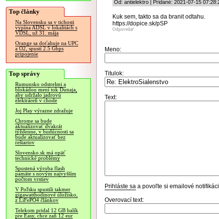
Od: antielektro | Pridané: 2021-07-15 07:28:
Top články
Kuk sem, takto sa da branit odtahu.
Na Slovensku sa v tichosti
https://dopice.sk/pSP
vypína ADSL v lokalitách s
Odpovedať
VDSL, už 31. mája
Orange sa doťahuje na UPC
a O2, spustí 2.5 Gbps
Meno:
pripojenie
Top správy
Titulok:
Rumunsko odstrelmi a
blokádou mení tok Dunaja,
aby udržalo jadrovú
Text:
elektráreň v chode
Joj Play výrazne zdražuje
Chrome sa bude
aktualizovať dvakrát
týždenne, v budúcnosti sa
bude aktualizovať bez
reštartov
Slovensko.sk má opäť
technické problémy
Spustená výroba flash
pamäte s novým najvyšším
počtom vrstiev
Prihláste sa
a povoľte si emailové notifiká
V Poľsku spustili takmer
gigawatthodinové úložisko,
Overovací text:
z LiFePO4 článkov
Telekom pridal 12 GB balík
pre Easy, chce zaň 12 eur