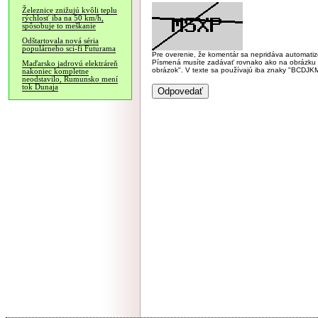
Železnice znižujú kvôli teplu
rýchlosť iba na 50 km/h,
spôsobuje to meškanie
Odštartovala nová séria
populárneho sci-fi Futurama
Pre overenie, že komentár sa nepridáva automatizov
Písmená musíte zadávať rovnako ako na obrázku veľk
Maďarsko jadrovú elektráreň
obrázok". V texte sa používajú iba znaky "BC
nakoniec kompletne
neodstavilo, Rumunsko mení
tok Dunaja