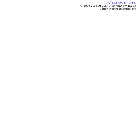
NÁVŠTEVNOSŤ
|
INZE
(C) 2004, 2005 DSL.sk | Všetky práva vyhradené
Všetky uvedené informácie sú b