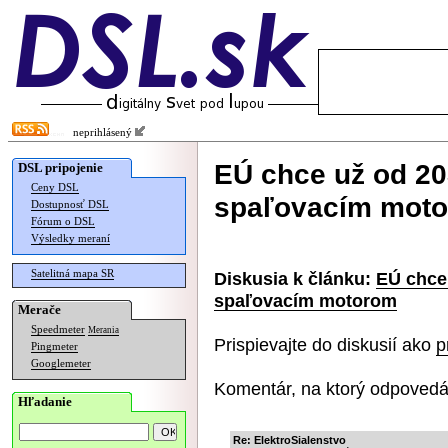
neprihlásený
EÚ chce už od 20
DSL pripojenie
Ceny DSL
spaľovacím mot
Dostupnosť DSL
Fórum o DSL
Výsledky meraní
Satelitná mapa SR
Diskusia k článku:
EÚ chce 
spaľovacím motorom
Merače
Speedmeter
Merania
Prispievajte do diskusií ako
p
Pingmeter
Googlemeter
Komentár, na ktorý odpovedá
Hľadanie
Re: ElektroSialenstvo