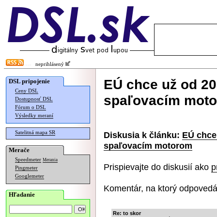
neprihlásený
EÚ chce už od 20
DSL pripojenie
Ceny DSL
spaľovacím mot
Dostupnosť DSL
Fórum o DSL
Výsledky meraní
Satelitná mapa SR
Diskusia k článku:
EÚ chce 
spaľovacím motorom
Merače
Speedmeter
Merania
Prispievajte do diskusií ako
p
Pingmeter
Googlemeter
Komentár, na ktorý odpovedá
Hľadanie
Re: to skor