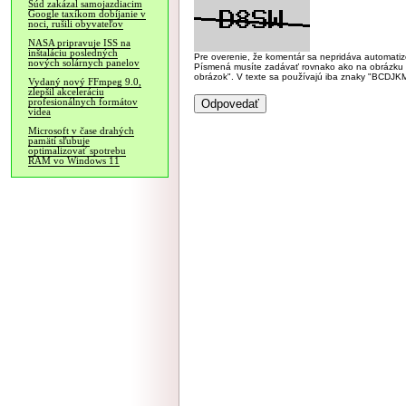
Súd zakázal samojazdiacim
Google taxíkom dobíjanie v
noci, rušili obyvateľov
NASA pripravuje ISS na
inštaláciu posledných
Pre overenie, že komentár sa nepridáva automatizov
nových solárnych panelov
Písmená musíte zadávať rovnako ako na obrázku veľk
obrázok". V texte sa používajú iba znaky "BC
Vydaný nový FFmpeg 9.0,
zlepšil akceleráciu
profesionálnych formátov
videa
Microsoft v čase drahých
pamätí sľubuje
optimalizovať spotrebu
RAM vo Windows 11