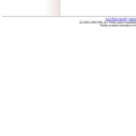
NÁVŠTEVNOSŤ
|
INZE
(C) 2004, 2005 DSL.sk | Všetky práva vyhradené
Všetky uvedené informácie sú b