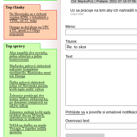
Od: MackoPu1 | Pridané: 2021-07-16 07:06
Top články
Uz sa pracuje na tom aby ich nahradili 
Na Slovensku sa v tichosti
Odpovedať
vypína ADSL v lokalitách s
VDSL, už 31. mája
Meno:
Orange sa doťahuje na UPC
a O2, spustí 2.5 Gbps
pripojenie
Titulok:
Top správy
Alza nasadila dve novinky,
jednu užitočnú a jednu
Text:
kontroverznú
Maďarsko jadrovú elektráreň
nakoniec kompletne
neodstavilo, Rumunsko mení
tok Dunaja
Ďalšia jadrová elektráreň
južne od Slovenska musela
kvôli teplu znížiť výkon
Železnice predávajú dve
tretiny lístkov elektronicky,
po donútení cestujúcich na
takýto nákup
Prihláste sa
a povoľte si emailové notifiká
Železnice znižujú kvôli teplu
rýchlosť iba na 50 km/h,
spôsobuje to meškanie
Overovací text:
NASA na diaľku na sonde
Voyager 2 úspešne znížila
spotrebu