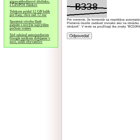
gigawatthodinové úložisko,
z LiFePO4 článkov
Telekom pridal 12 GB balík
pre Easy, chce zaň 12 eur
Pre overenie, že komentár sa nepridáva automatizov
Spustená výroba flash
Písmená musíte zadávať rovnako ako na obrázku veľk
pamäte s novým najvyšším
obrázok". V texte sa používajú iba znaky "BC
počtom vrstiev
Súd zakázal samojazdiacim
Google taxíkom dobíjanie v
noci, rušili obyvateľov