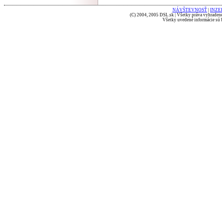
NÁVŠTEVNOSŤ
|
INZE
(C) 2004, 2005 DSL.sk | Všetky práva vyhradené
Všetky uvedené informácie sú b