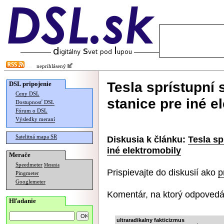
neprihlásený
Tesla sprístupní 
DSL pripojenie
Ceny DSL
stanice pre iné e
Dostupnosť DSL
Fórum o DSL
Výsledky meraní
Satelitná mapa SR
Diskusia k článku:
Tesla sp
iné elektromobily
Merače
Speedmeter
Merania
Prispievajte do diskusií ako
p
Pingmeter
Googlemeter
Komentár, na ktorý odpovedá
Hľadanie
ultraradikalny fakticizmus