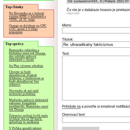
Od: syntaxterrorXXX,. X | Pridané: 2021-07
Top články
Čo nie je v databaze hoaxov je priekazn
Na Slovensku sa v tichosti
Odpovedať
vypína ADSL v lokalitách s
VDSL, už 31. mája
Meno:
Orange sa doťahuje na UPC
a O2, spustí 2.5 Gbps
pripojenie
Titulok:
Top správy
Rumunsko odstrelmi a
blokádou mení tok Dunaja,
Text:
aby udržalo jadrovú
elektráreň v chode
Joj Play výrazne zdražuje
Chrome sa bude
aktualizovať dvakrát
týždenne, v budúcnosti sa
bude aktualizovať bez
reštartov
Slovensko.sk má opäť
technické problémy
Maďarsko jadrovú elektráreň
nakoniec kompletne
Prihláste sa
a povoľte si emailové notifiká
neodstavilo, Rumunsko mení
tok Dunaja
Overovací text:
Železnice znižujú kvôli teplu
rýchlosť iba na 50 km/h,
spôsobuje to meškanie
V Poľsku spustili takmer