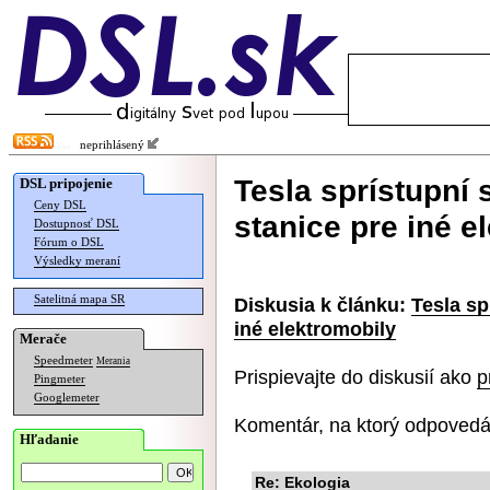
neprihlásený
Tesla sprístupní 
DSL pripojenie
Ceny DSL
stanice pre iné e
Dostupnosť DSL
Fórum o DSL
Výsledky meraní
Satelitná mapa SR
Diskusia k článku:
Tesla sp
iné elektromobily
Merače
Speedmeter
Merania
Prispievajte do diskusií ako
p
Pingmeter
Googlemeter
Komentár, na ktorý odpovedá
Hľadanie
Re: Ekologia