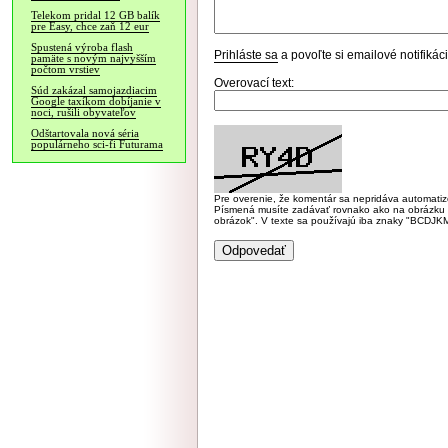
Telekom pridal 12 GB balík
pre Easy, chce zaň 12 eur
Spustená výroba flash
Prihláste sa
a povoľte si emailové notifiká
pamäte s novým najvyšším
počtom vrstiev
Overovací text:
Súd zakázal samojazdiacim
Google taxíkom dobíjanie v
noci, rušili obyvateľov
Odštartovala nová séria
populárneho sci-fi Futurama
Pre overenie, že komentár sa nepridáva automatizov
Písmená musíte zadávať rovnako ako na obrázku veľk
obrázok". V texte sa používajú iba znaky "BC