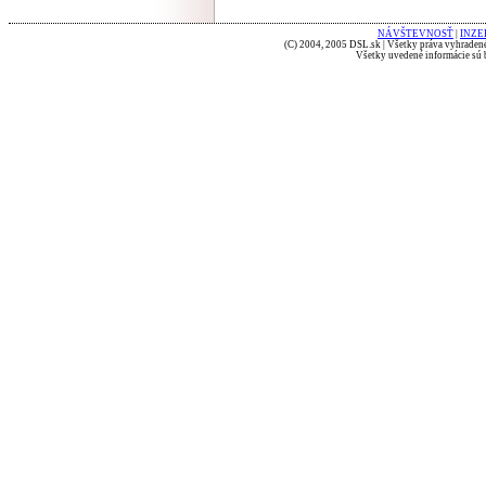
NÁVŠTEVNOSŤ
|
INZE
(C) 2004, 2005 DSL.sk | Všetky práva vyhradené
Všetky uvedené informácie sú b