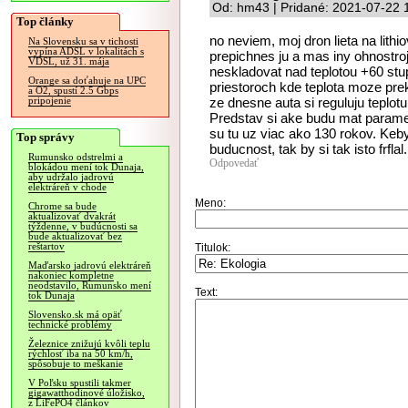
Od: hm43 | Pridané: 2021-07-22 
Top články
no neviem, moj dron lieta na lithio
Na Slovensku sa v tichosti
vypína ADSL v lokalitách s
prepichnes ju a mas iny ohnostroj
VDSL, už 31. mája
neskladovat nad teplotou +60 st
Orange sa doťahuje na UPC
priestoroch kde teplota moze pre
a O2, spustí 2.5 Gbps
ze dnesne auta si reguluju teplotu
pripojenie
Predstav si ake budu mat paramet
su tu uz viac ako 130 rokov. Keby 
Top správy
buducnost, tak by si tak isto frflal.
Rumunsko odstrelmi a
Odpovedať
blokádou mení tok Dunaja,
aby udržalo jadrovú
elektráreň v chode
Meno:
Chrome sa bude
aktualizovať dvakrát
týždenne, v budúcnosti sa
bude aktualizovať bez
reštartov
Titulok:
Maďarsko jadrovú elektráreň
nakoniec kompletne
neodstavilo, Rumunsko mení
Text:
tok Dunaja
Slovensko.sk má opäť
technické problémy
Železnice znižujú kvôli teplu
rýchlosť iba na 50 km/h,
spôsobuje to meškanie
V Poľsku spustili takmer
gigawatthodinové úložisko,
z LiFePO4 článkov