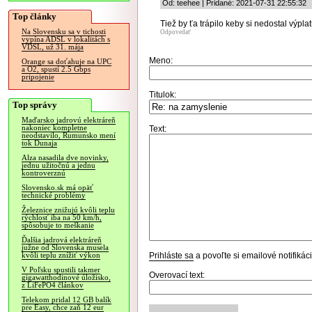
Od: teehee | Pridané: 2021-07-31 22:55:32
Top články
Tiež by ťa trápilo keby si nedostal výplat
Na Slovensku sa v tichosti
Odpovedať
vypína ADSL v lokalitách s
VDSL, už 31. mája
Meno:
Orange sa doťahuje na UPC
a O2, spustí 2.5 Gbps
pripojenie
Titulok:
Top správy
Maďarsko jadrovú elektráreň
nakoniec kompletne
Text:
neodstavilo, Rumunsko mení
tok Dunaja
Alza nasadila dve novinky,
jednu užitočnú a jednu
kontroverznú
Slovensko.sk má opäť
technické problémy
Železnice znižujú kvôli teplu
rýchlosť iba na 50 km/h,
spôsobuje to meškanie
Ďalšia jadrová elektráreň
južne od Slovenska musela
Prihláste sa
a povoľte si emailové notifiká
kvôli teplu znížiť výkon
V Poľsku spustili takmer
Overovací text:
gigawatthodinové úložisko,
z LiFePO4 článkov
Telekom pridal 12 GB balík
pre Easy, chce zaň 12 eur