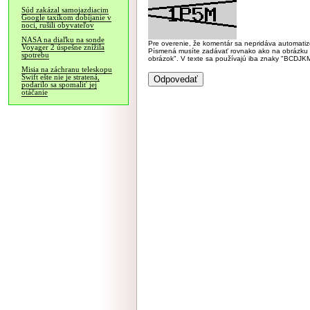
Súd zakázal samojazdiacim
Google taxíkom dobíjanie v
noci, rušili obyvateľov
NASA na diaľku na sonde
Pre overenie, že komentár sa nepridáva automatizov
Voyager 2 úspešne znížila
Písmená musíte zadávať rovnako ako na obrázku veľk
spotrebu
obrázok". V texte sa používajú iba znaky "BC
Misia na záchranu teleskopu
Swift ešte nie je stratená,
podarilo sa spomaliť jej
otáčanie