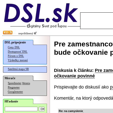
neprihlásený
Pre zamestnanco
DSL pripojenie
Ceny DSL
bude očkovanie 
Dostupnosť DSL
Fórum o DSL
Výsledky meraní
Satelitná mapa SR
Diskusia k článku:
Pre zam
očkovanie povinné
Merače
Speedmeter
Merania
Prispievajte do diskusií ako
p
Pingmeter
Googlemeter
Komentár, na ktorý odpovedá
Hľadanie
Re: na zamyslenie