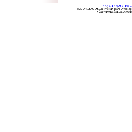
NÁVŠTEVNOSŤ
|
INZE
(C) 2004, 2005 DSL.sk | Všetky práva vyhradené
Všetky uvedené informácie sú b