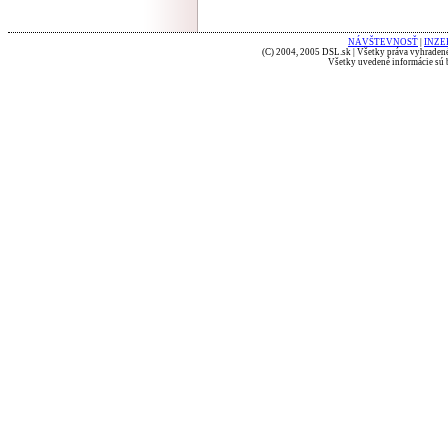
NÁVŠTEVNOSŤ
|
INZE
(C) 2004, 2005 DSL.sk | Všetky práva vyhradené
Všetky uvedené informácie sú b