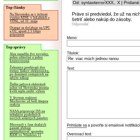
Od: syntaxterrorXXX,. X | Pridan
Top články
Práve si predviedol, že už na nich
Na Slovensku sa v tichosti
vypína ADSL v lokalitách s
šetriť alebo nakúp do zásoby.
VDSL, už 31. mája
Odpovedať
Orange sa doťahuje na UPC
a O2, spustí 2.5 Gbps
pripojenie
Meno:
Top správy
Titulok:
Alza nasadila dve novinky,
jednu užitočnú a jednu
kontroverznú
Železnice predávajú dve
Text:
tretiny lístkov elektronicky,
po donútení cestujúcich na
takýto nákup
Ďalšia jadrová elektráreň
južne od Slovenska musela
kvôli teplu znížiť výkon
V štvrtom reaktore
Mochoviec už beží štiepna
reakcia
NASA pripravuje ISS na
inštaláciu posledných
nových solárnych panelov
Microsoft v čase drahých
Prihláste sa
a povoľte si emailové notifiká
pamätí sľubuje
optimalizovať spotrebu
Overovací text:
RAM vo Windows 11