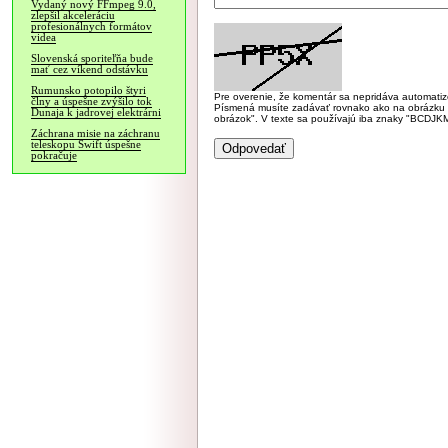
Vydaný nový FFmpeg 9.0,
zlepšil akceleráciu
profesionálnych formátov
videa
Slovenská sporiteľňa bude
mať cez víkend odstávku
Rumunsko potopilo štyri
Pre overenie, že komentár sa nepridáva automatizov
člny a úspešne zvýšilo tok
Písmená musíte zadávať rovnako ako na obrázku veľk
Dunaja k jadrovej elektrárni
obrázok". V texte sa používajú iba znaky "BC
Záchrana misie na záchranu
teleskopu Swift úspešne
pokračuje