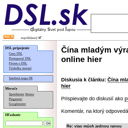
neprihlásený
Čína mladým výr
DSL pripojenie
Ceny DSL
online hier
Dostupnosť DSL
Fórum o DSL
Výsledky meraní
Satelitná mapa SR
Diskusia k článku:
Čína ml
hier
Merače
Speedmeter
Merania
Prispievajte do diskusií ako
p
Pingmeter
Googlemeter
Komentár, na ktorý odpovedá
Hľadanie
Re: viac múch jednou ranou