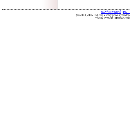
NÁVŠTEVNOSŤ
|
INZE
(C) 2004, 2005 DSL.sk | Všetky práva vyhradené
Všetky uvedené informácie sú b