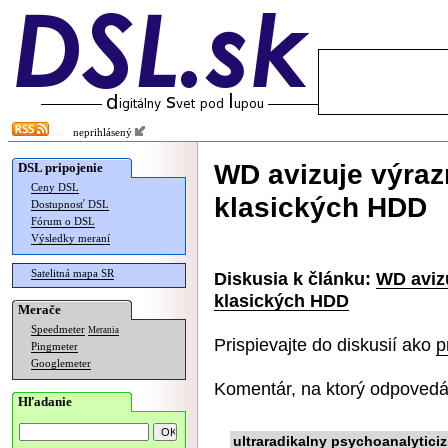
neprihlásený
WD avizuje výraz
DSL pripojenie
Ceny DSL
klasických HDD
Dostupnosť DSL
Fórum o DSL
Výsledky meraní
Satelitná mapa SR
Diskusia k článku:
WD avizu
klasických HDD
Merače
Speedmeter
Merania
Prispievajte do diskusií ako
p
Pingmeter
Googlemeter
Komentár, na ktorý odpovedá
Hľadanie
ultraradikalny psychoanalytici