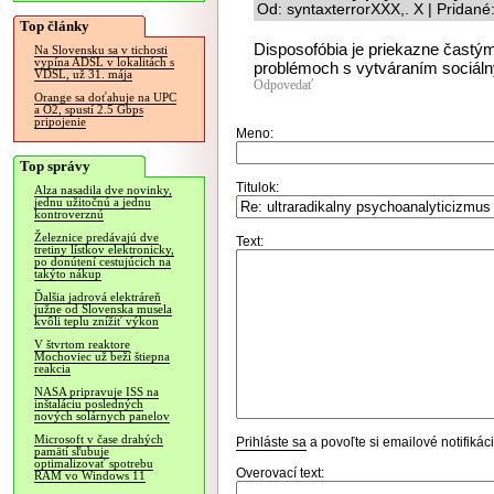
Od: syntaxterrorXXX,. X | Pridan
Top články
Disposofóbia je priekazne častým
Na Slovensku sa v tichosti
vypína ADSL v lokalitách s
problémoch s vytváraním sociáln
VDSL, už 31. mája
Odpovedať
Orange sa doťahuje na UPC
a O2, spustí 2.5 Gbps
pripojenie
Meno:
Top správy
Titulok:
Alza nasadila dve novinky,
jednu užitočnú a jednu
kontroverznú
Železnice predávajú dve
Text:
tretiny lístkov elektronicky,
po donútení cestujúcich na
takýto nákup
Ďalšia jadrová elektráreň
južne od Slovenska musela
kvôli teplu znížiť výkon
V štvrtom reaktore
Mochoviec už beží štiepna
reakcia
NASA pripravuje ISS na
inštaláciu posledných
nových solárnych panelov
Microsoft v čase drahých
Prihláste sa
a povoľte si emailové notifiká
pamätí sľubuje
optimalizovať spotrebu
Overovací text:
RAM vo Windows 11