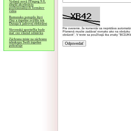
Vydaný nový FFmpeg 9.0,
zlepšil akceleráciu
profesionálnych formátov
videa
Rumunsko potopilo štyri
člny a úspešne zvýšilo tok
Dunaja k jadrovej elektrárni
Pre overenie, že komentár sa nepridáva automatizov
Slovenská sporiteľňa bude
Písmená musíte zadávať rovnako ako na obrázku veľk
mať cez víkend odstávku
obrázok". V texte sa používajú iba znaky "BC
Záchrana misie na záchranu
teleskopu Swift úspešne
pokračuje