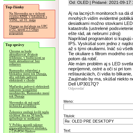
Od: OLED | Pridané: 2021-09-17 
Top články
Aj na lacných monitoroch sa dá d
Na Slovensku sa v tichosti
vypína ADSL v lokalitách s
mnohých vidím evidentné poblikáv
VDSL, už 31. mája
desiatkami možno stovkami LEDko
Orange sa doťahuje na UPC
katastrofa (ustrelené podsvieteni
a O2, spustí 2.5 Gbps
ešte rád, ak nebrumí zdroj)
pripojenie
Napríklad programátori si kupujú 
IPS. Vyskúšal som jedno z najdra
Top správy
až s tými okuliarmi. Ináč sú vše
Chrome sa bude
Tie okuliare s filtrom modrého sve
aktualizovať dvakrát
týždenne, v budúcnosti sa
potom dá robiť.
bude aktualizovať bez
Ale mám problém aj s LED svetla
reštartov
nepríjemné, ostré a oči si pri t
Rumunsko odstrelmi a
reštauráciách, či vidia to blikanie,
blokádou mení tok Dunaja,
aby udržalo jadrovú
Zaujímalo by ma, skúšal niekto
elektráreň v chode
Dell UP3017Q?
Maďarsko jadrovú elektráreň
Odpovedať
nakoniec kompletne
neodstavilo, Rumunsko mení
tok Dunaja
Meno:
Slovensko.sk má opäť
technické problémy
Železnice znižujú kvôli teplu
rýchlosť iba na 50 km/h,
Titulok:
spôsobuje to meškanie
V Poľsku spustili takmer
gigawatthodinové úložisko,
Text:
z LiFePO4 článkov