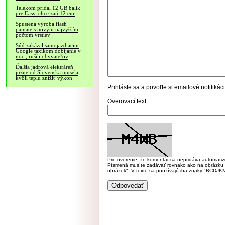
Telekom pridal 12 GB balík
pre Easy, chce zaň 12 eur
Spustená výroba flash
pamäte s novým najvyšším
počtom vrstiev
Súd zakázal samojazdiacim
Google taxíkom dobíjanie v
noci, rušili obyvateľov
Ďalšia jadrová elektráreň
južne od Slovenska musela
kvôli teplu znížiť výkon
Prihláste sa
a povoľte si emailové notifiká
Overovací text:
Pre overenie, že komentár sa nepridáva automatizov
Písmená musíte zadávať rovnako ako na obrázku veľk
obrázok". V texte sa používajú iba znaky "BC