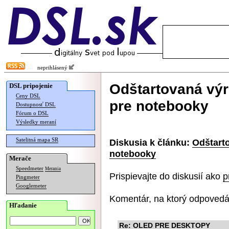
neprihlásený
Odštartovaná výr
DSL pripojenie
Ceny DSL
pre notebooky
Dostupnosť DSL
Fórum o DSL
Výsledky meraní
Satelitná mapa SR
Diskusia k článku:
Odštart
notebooky
Merače
Speedmeter
Merania
Prispievajte do diskusií ako
p
Pingmeter
Googlemeter
Komentár, na ktorý odpovedá
Hľadanie
Re: OLED PRE DESKTOPY