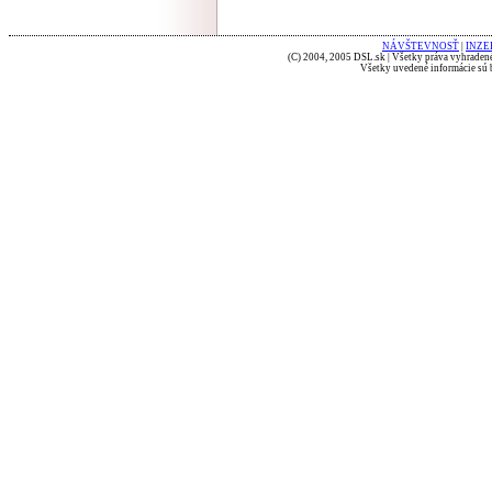
NÁVŠTEVNOSŤ
|
INZE
(C) 2004, 2005 DSL.sk | Všetky práva vyhradené
Všetky uvedené informácie sú b