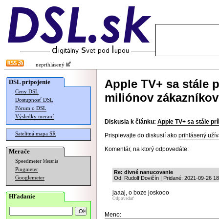
neprihlásený
Apple TV+ sa stále p
DSL pripojenie
Ceny DSL
miliónov zákazníkov
Dostupnosť DSL
Fórum o DSL
Výsledky meraní
Diskusia k článku:
Apple TV+ sa stále pr
Satelitná mapa SR
Prispievajte do diskusií ako
prihlásený užív
Komentár, na ktorý odpovedáte:
Merače
Speedmeter
Merania
Pingmeter
Re: divné nanucovanie
Googlemeter
Od: Rudolf Dovičín | Pridané: 2021-09-26 18
jaaaj, o boze joskooo
Hľadanie
Odpovedať
Meno: