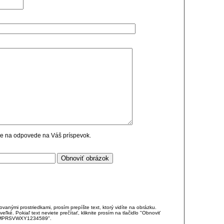
cie na odpovede na Váš príspevok.
anými prostriedkami, prosím prepíšte text, ktorý vidíte na obrázku.
é. Pokiaľ text neviete prečítať, kliknite prosím na tlačidlo "Obnoviť
DJKMPRSVWXY1234589".