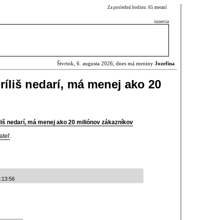
Za poslednú hodinu: 65 meraní
inzercia
Štvrtok, 6. augusta 2026, dnes má meniny
Jozefína
ríliš nedarí, má menej ako 20
íliš nedarí, má menej ako 20 miliónov zákazníkov
ateľ
.
:13:56