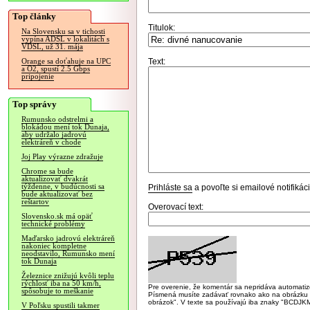
Top články
Titulok:
Na Slovensku sa v tichosti
vypína ADSL v lokalitách s
VDSL, už 31. mája
Text:
Orange sa doťahuje na UPC
a O2, spustí 2.5 Gbps
pripojenie
Top správy
Rumunsko odstrelmi a
blokádou mení tok Dunaja,
aby udržalo jadrovú
elektráreň v chode
Joj Play výrazne zdražuje
Chrome sa bude
aktualizovať dvakrát
týždenne, v budúcnosti sa
Prihláste sa
a povoľte si emailové notifiká
bude aktualizovať bez
reštartov
Overovací text:
Slovensko.sk má opäť
technické problémy
Maďarsko jadrovú elektráreň
nakoniec kompletne
neodstavilo, Rumunsko mení
tok Dunaja
Železnice znižujú kvôli teplu
rýchlosť iba na 50 km/h,
Pre overenie, že komentár sa nepridáva automatizov
spôsobuje to meškanie
Písmená musíte zadávať rovnako ako na obrázku veľk
obrázok". V texte sa používajú iba znaky "BC
V Poľsku spustili takmer