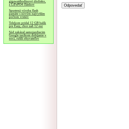
gigawatthodinové úložisko,
z LiFePO4 článkov
Spustená výroba flash
pamäte s novým najvyšším
počtom vrstiev
Telekom pridal 12 GB balík
pre Easy, chce zaň 12 eur
Súd zakázal samojazdiacim
Google taxíkom dobíjanie v
noci, rušili obyvateľov