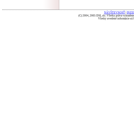
NÁVŠTEVNOSŤ
|
INZE
(C) 2004, 2005 DSL.sk | Všetky práva vyhradené
Všetky uvedené informácie sú b