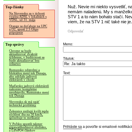
Nuž. Nevie mi niekto vysvetliť, n
Top články
nemám naladenú. My s manželkou
Na Slovensku sa v tichosti
STV 1 a to nám bohato stačí. Nev
vypína ADSL v lokalitách s
VDSL, už 31. mája
viem, že na STV 1 nič také nie je.
Orange sa doťahuje na UPC
a O2, spustí 2.5 Gbps
Odpovedať
pripojenie
Top správy
Meno:
Chrome sa bude
aktualizovať dvakrát
týždenne, v budúcnosti sa
Titulok:
bude aktualizovať bez
reštartov
Rumunsko odstrelmi a
Text:
blokádou mení tok Dunaja,
aby udržalo jadrovú
elektráreň v chode
Maďarsko jadrovú elektráreň
nakoniec kompletne
neodstavilo, Rumunsko mení
tok Dunaja
Slovensko.sk má opäť
technické problémy
Železnice znižujú kvôli teplu
rýchlosť iba na 50 km/h,
spôsobuje to meškanie
V Poľsku spustili takmer
Prihláste sa
a povoľte si emailové notifiká
gigawatthodinové úložisko,
z LiFePO4 článkov