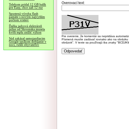
Overovací text:
Telekom pridal 12 GB balík
pre Easy, chce zaň 12 eur
Spustená výroba flash
pamäte s novým najvyšším
počtom vrstiev
Ďalšia jadrová elektráreň
južne od Slovenska musela
kvôli teplu znížiť výkon
Pre overenie, že komentár sa nepridáva automatizov
Súd zakázal samojazdiacim
Písmená musíte zadávať rovnako ako na obrázku veľk
Google taxíkom dobíjanie v
obrázok". V texte sa používajú iba znaky "BC
noci, rušili obyvateľov