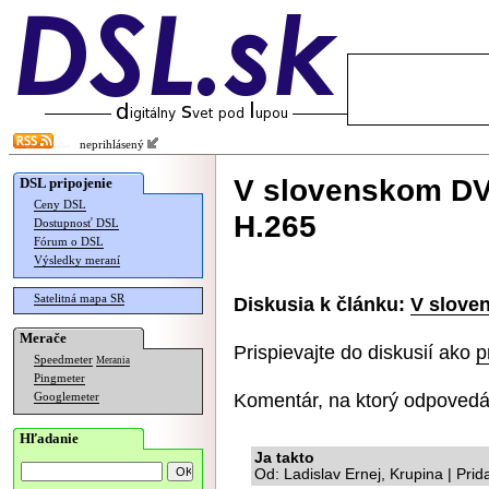
neprihlásený
V slovenskom DVB
DSL pripojenie
Ceny DSL
H.265
Dostupnosť DSL
Fórum o DSL
Výsledky meraní
Satelitná mapa SR
Diskusia k článku:
V slove
Merače
Prispievajte do diskusií ako
p
Speedmeter
Merania
Pingmeter
Komentár, na ktorý odpovedá
Googlemeter
Hľadanie
Ja takto
Od: Ladislav Ernej, Krupina | Pri