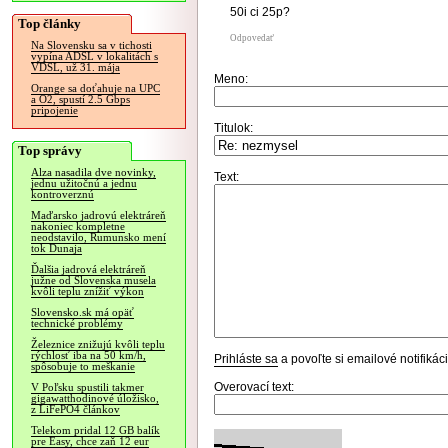
50i ci 25p?
Top články
Odpovedať
Na Slovensku sa v tichosti
vypína ADSL v lokalitách s
VDSL, už 31. mája
Meno:
Orange sa doťahuje na UPC
a O2, spustí 2.5 Gbps
pripojenie
Titulok:
Top správy
Alza nasadila dve novinky,
Text:
jednu užitočnú a jednu
kontroverznú
Maďarsko jadrovú elektráreň
nakoniec kompletne
neodstavilo, Rumunsko mení
tok Dunaja
Ďalšia jadrová elektráreň
južne od Slovenska musela
kvôli teplu znížiť výkon
Slovensko.sk má opäť
technické problémy
Železnice znižujú kvôli teplu
rýchlosť iba na 50 km/h,
Prihláste sa
a povoľte si emailové notifiká
spôsobuje to meškanie
Overovací text:
V Poľsku spustili takmer
gigawatthodinové úložisko,
z LiFePO4 článkov
Telekom pridal 12 GB balík
pre Easy, chce zaň 12 eur