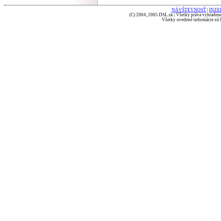
NÁVŠTEVNOSŤ
|
INZE
(C) 2004, 2005 DSL.sk | Všetky práva vyhradené
Všetky uvedené informácie sú b