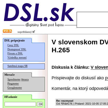
neprihlásený
V slovenskom DVB
DSL pripojenie
Ceny DSL
H.265
Dostupnosť DSL
Fórum o DSL
Výsledky meraní
Satelitná mapa SR
Diskusia k článku:
V slove
Merače
Prispievajte do diskusií ako
p
Speedmeter
Merania
Pingmeter
Komentár, na ktorý odpovedá
Googlemeter
Hľadanie
Re: nezmysel
Od: ¶R&#178; | Pridané: 2021-10-05 17:05: