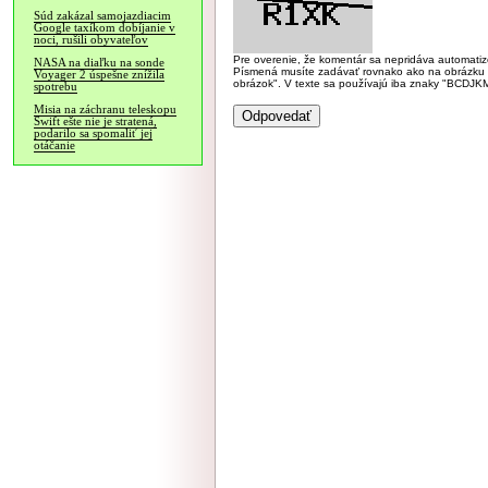
Súd zakázal samojazdiacim
Google taxíkom dobíjanie v
noci, rušili obyvateľov
Pre overenie, že komentár sa nepridáva automatizov
NASA na diaľku na sonde
Písmená musíte zadávať rovnako ako na obrázku veľk
Voyager 2 úspešne znížila
obrázok". V texte sa používajú iba znaky "BC
spotrebu
Misia na záchranu teleskopu
Swift ešte nie je stratená,
podarilo sa spomaliť jej
otáčanie