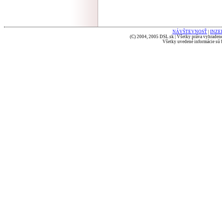
NÁVŠTEVNOSŤ
|
INZE
(C) 2004, 2005 DSL.sk | Všetky práva vyhradené
Všetky uvedené informácie sú b