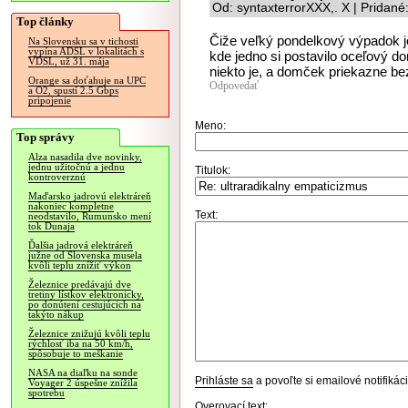
Od: syntaxterrorXXX,. X | Pridan
Top články
Čiže veľký pondelkový výpadok je
Na Slovensku sa v tichosti
vypína ADSL v lokalitách s
kde jedno si postavilo oceľový dom
VDSL, už 31. mája
niekto je, a domček priekazne be
Orange sa doťahuje na UPC
Odpovedať
a O2, spustí 2.5 Gbps
pripojenie
Meno:
Top správy
Alza nasadila dve novinky,
jednu užitočnú a jednu
Titulok:
kontroverznú
Maďarsko jadrovú elektráreň
nakoniec kompletne
Text:
neodstavilo, Rumunsko mení
tok Dunaja
Ďalšia jadrová elektráreň
južne od Slovenska musela
kvôli teplu znížiť výkon
Železnice predávajú dve
tretiny lístkov elektronicky,
po donútení cestujúcich na
takýto nákup
Železnice znižujú kvôli teplu
rýchlosť iba na 50 km/h,
spôsobuje to meškanie
NASA na diaľku na sonde
Prihláste sa
a povoľte si emailové notifiká
Voyager 2 úspešne znížila
spotrebu
Overovací text: