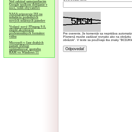
Súd zakázal samojazdiacim
Google taxíkom dobíjanie v
noci, rušili obyvateľov
NASA pripravuje ISS na
inštaláciu posledných
nových solárnych panelov
Vydaný nový FFmpeg 9.0,
zlepšil akceleráciu
profesionálnych formátov
Pre overenie, že komentár sa nepridáva automatizov
videa
Písmená musíte zadávať rovnako ako na obrázku veľk
obrázok". V texte sa používajú iba znaky "BC
Microsoft v čase drahých
pamätí sľubuje
optimalizovať spotrebu
RAM vo Windows 11