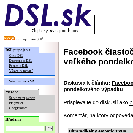
neprihlásený
Facebook čiastoč
DSL pripojenie
Ceny DSL
veľkého pondelk
Dostupnosť DSL
Fórum o DSL
Výsledky meraní
Satelitná mapa SR
Diskusia k článku:
Faceboo
pondelkového výpadku
Merače
Speedmeter
Merania
Prispievajte do diskusií ako
p
Pingmeter
Googlemeter
Komentár, na ktorý odpovedá
Hľadanie
ultraradikalny empaticizmus