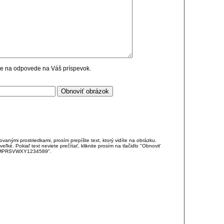
cie na odpovede na Váš príspevok.
anými prostriedkami, prosím prepíšte text, ktorý vidíte na obrázku.
é. Pokiaľ text neviete prečítať, kliknite prosím na tlačidlo "Obnoviť
DJKMPRSVWXY1234589".