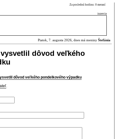
Za poslednú hodinu: 0 meraní
inzercia
Piatok, 7. augusta 2026, dnes má meniny
Štefánia
vysvetlil dôvod veľkého
dku
ysvetlil dôvod veľkého pondelkového výpadku
ateľ
.