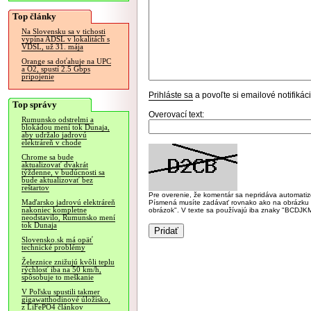
Top články
Na Slovensku sa v tichosti
vypína ADSL v lokalitách s
VDSL, už 31. mája
Orange sa doťahuje na UPC
a O2, spustí 2.5 Gbps
pripojenie
Prihláste sa
a povoľte si emailové notifiká
Top správy
Overovací text:
Rumunsko odstrelmi a
blokádou mení tok Dunaja,
aby udržalo jadrovú
elektráreň v chode
Chrome sa bude
aktualizovať dvakrát
týždenne, v budúcnosti sa
bude aktualizovať bez
reštartov
Pre overenie, že komentár sa nepridáva automatizov
Maďarsko jadrovú elektráreň
Písmená musíte zadávať rovnako ako na obrázku veľk
nakoniec kompletne
obrázok". V texte sa používajú iba znaky "BC
neodstavilo, Rumunsko mení
tok Dunaja
Slovensko.sk má opäť
technické problémy
Železnice znižujú kvôli teplu
rýchlosť iba na 50 km/h,
spôsobuje to meškanie
V Poľsku spustili takmer
gigawatthodinové úložisko,
z LiFePO4 článkov