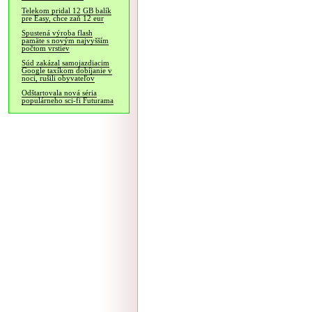
Telekom pridal 12 GB balík
pre Easy, chce zaň 12 eur
Spustená výroba flash
pamäte s novým najvyšším
počtom vrstiev
Súd zakázal samojazdiacim
Google taxíkom dobíjanie v
noci, rušili obyvateľov
Odštartovala nová séria
populárneho sci-fi Futurama