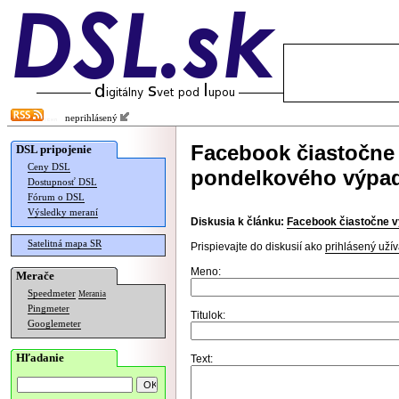
neprihlásený
Facebook čiastočne 
DSL pripojenie
Ceny DSL
pondelkového výpa
Dostupnosť DSL
Fórum o DSL
Výsledky meraní
Diskusia k článku:
Facebook čiastočne v
Satelitná mapa SR
Prispievajte do diskusií ako
prihlásený užív
Meno:
Merače
Speedmeter
Merania
Pingmeter
Titulok:
Googlemeter
Hľadanie
Text: