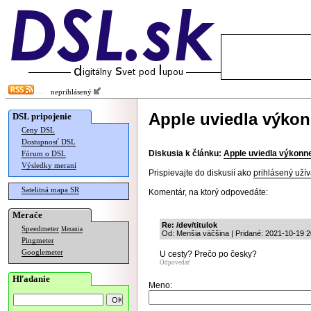
neprihlásený
Apple uviedla výko
DSL pripojenie
Ceny DSL
Dostupnosť DSL
Diskusia k článku:
Apple uviedla výkon
Fórum o DSL
Výsledky meraní
Prispievajte do diskusií ako
prihlásený užív
Satelitná mapa SR
Komentár, na ktorý odpovedáte:
Merače
Re: /dev/titulok
Speedmeter
Merania
Od: Menšia väčšina | Pridané: 2021-10-19 2
Pingmeter
Googlemeter
U cesty? Prečo po česky?
Odpovedať
Hľadanie
Meno: