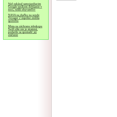
Súd zakázal samojazdiacim
Google taxíkom dobíjanie v
noci, rušili obyvateľov
NASA na diaľku na sonde
Voyager 2 úspešne znížila
spotrebu
Misia na záchranu teleskopu
Swift ešte nie je stratená,
podarilo sa spomaliť jej
otáčanie