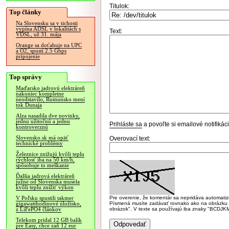
Titulok:
Top články
Na Slovensku sa v tichosti
vypína ADSL v lokalitách s
Text:
VDSL, už 31. mája
Orange sa doťahuje na UPC
a O2, spustí 2.5 Gbps
pripojenie
Top správy
Maďarsko jadrovú elektráreň
nakoniec kompletne
neodstavilo, Rumunsko mení
tok Dunaja
Alza nasadila dve novinky,
jednu užitočnú a jednu
Prihláste sa
a povoľte si emailové notifiká
kontroverznú
Slovensko.sk má opäť
Overovací text:
technické problémy
Železnice znižujú kvôli teplu
rýchlosť iba na 50 km/h,
spôsobuje to meškanie
Ďalšia jadrová elektráreň
južne od Slovenska musela
kvôli teplu znížiť výkon
Pre overenie, že komentár sa nepridáva automatizov
V Poľsku spustili takmer
Písmená musíte zadávať rovnako ako na obrázku veľk
gigawatthodinové úložisko,
obrázok". V texte sa používajú iba znaky "BC
z LiFePO4 článkov
Telekom pridal 12 GB balík
pre Easy, chce zaň 12 eur