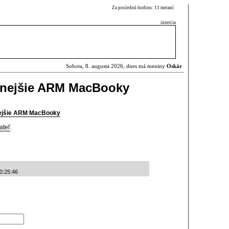
Za poslednú hodinu: 11 meraní
inzercia
Sobota, 8. augusta 2026, dnes má meniny
Oskár
nnejšie ARM MacBooky
nejšie ARM MacBooky
ateľ
.
0:25:46