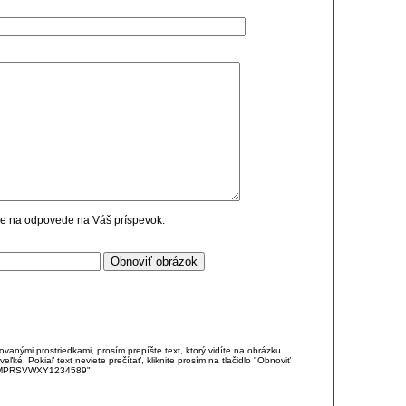
cie na odpovede na Váš príspevok.
anými prostriedkami, prosím prepíšte text, ktorý vidíte na obrázku.
é. Pokiaľ text neviete prečítať, kliknite prosím na tlačidlo "Obnoviť
DJKMPRSVWXY1234589".