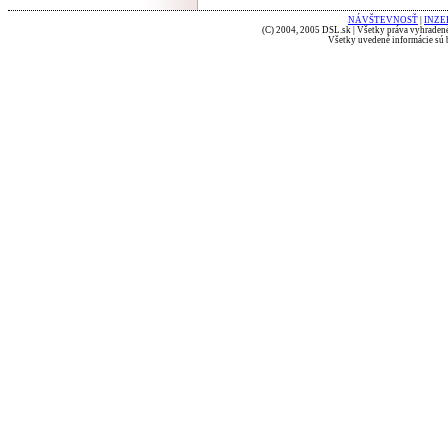
NÁVŠTEVNOSŤ
|
INZE
(C) 2004, 2005 DSL.sk | Všetky práva vyhradené
Všetky uvedené informácie sú b