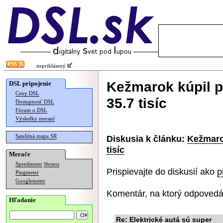
neprihlásený
Kežmarok kúpil pr
DSL pripojenie
Ceny DSL
35.7 tisíc
Dostupnosť DSL
Fórum o DSL
Výsledky meraní
Satelitná mapa SR
Diskusia k článku:
Kežmarok
tisíc
Merače
Speedmeter
Merania
Prispievajte do diskusií ako
p
Pingmeter
Googlemeter
Komentár, na ktorý odpovedá
Hľadanie
Re: Elektrické autá sú super