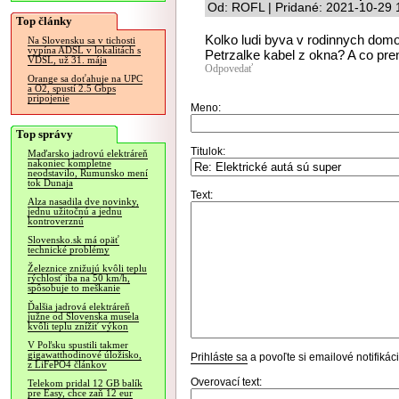
Od: ROFL | Pridané: 2021-10-29 
Top články
Kolko ludi byva v rodinnych domo
Na Slovensku sa v tichosti
vypína ADSL v lokalitách s
Petrzalke kabel z okna? A co pr
VDSL, už 31. mája
Odpovedať
Orange sa doťahuje na UPC
a O2, spustí 2.5 Gbps
pripojenie
Meno:
Top správy
Titulok:
Maďarsko jadrovú elektráreň
nakoniec kompletne
neodstavilo, Rumunsko mení
tok Dunaja
Text:
Alza nasadila dve novinky,
jednu užitočnú a jednu
kontroverznú
Slovensko.sk má opäť
technické problémy
Železnice znižujú kvôli teplu
rýchlosť iba na 50 km/h,
spôsobuje to meškanie
Ďalšia jadrová elektráreň
južne od Slovenska musela
kvôli teplu znížiť výkon
V Poľsku spustili takmer
gigawatthodinové úložisko,
Prihláste sa
a povoľte si emailové notifiká
z LiFePO4 článkov
Overovací text:
Telekom pridal 12 GB balík
pre Easy, chce zaň 12 eur