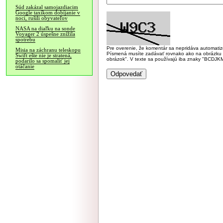
Súd zakázal samojazdiacim
Google taxíkom dobíjanie v
noci, rušili obyvateľov
NASA na diaľku na sonde
Voyager 2 úspešne znížila
spotrebu
Pre overenie, že komentár sa nepridáva automatizov
Misia na záchranu teleskopu
Písmená musíte zadávať rovnako ako na obrázku veľk
Swift ešte nie je stratená,
obrázok". V texte sa používajú iba znaky "BC
podarilo sa spomaliť jej
otáčanie