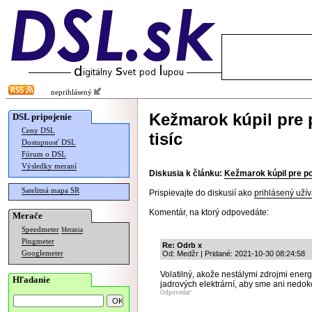
neprihlásený
Kežmarok kúpil pre p
DSL pripojenie
Ceny DSL
tisíc
Dostupnosť DSL
Fórum o DSL
Výsledky meraní
Diskusia k článku:
Kežmarok kúpil pre pol
Satelitná mapa SR
Prispievajte do diskusií ako
prihlásený užív
Komentár, na ktorý odpovedáte:
Merače
Speedmeter
Merania
Pingmeter
Re: Odrb x
Googlemeter
Od: Medžr | Pridané: 2021-10-30 08:24:58
Volatilný, akože nestálymi zdrojmi energi
Hľadanie
jadrových elektrární, aby sme ani nedoko
Odpovedať