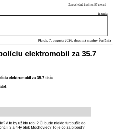
Za poslednú hodinu: 57 meraní
inzercia
Piatok, 7. augusta 2026, dnes má meniny
Štefánia
olíciu elektromobil za 35.7
íciu elektromobil za 35.7 tisíc
ateľ
.
e? A to by už kto robil? Či bude niekto furt bušiť do
nčili 3 a 4-tý blok Mochoviec? To je čo za blbosť?