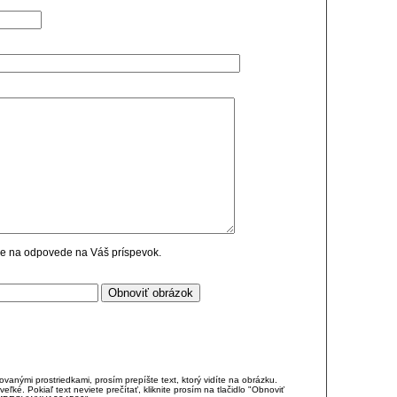
cie na odpovede na Váš príspevok.
anými prostriedkami, prosím prepíšte text, ktorý vidíte na obrázku.
é. Pokiaľ text neviete prečítať, kliknite prosím na tlačidlo "Obnoviť