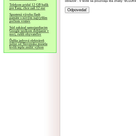
obrázok". V texte sa používajú iba znaky "BC
Telekom pridal 12 GB balík
pre Easy, chce zaň 12 eur
Spustená výroba flash
pamäte s novým najvyšším
počtom vrstiev
Súd zakázal samojazdiacim
Google taxíkom dobíjanie v
noci, rušili obyvateľov
Ďalšia jadrová elektráreň
južne od Slovenska musela
kvôli teplu znížiť výkon