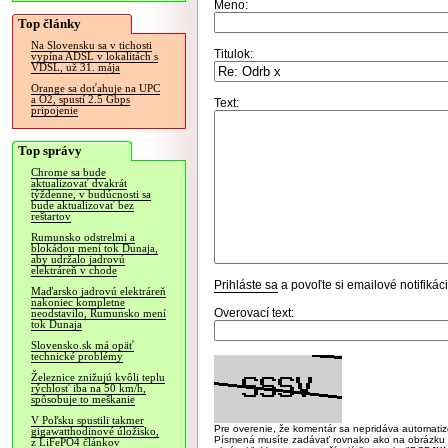
Meno:
Top články
Na Slovensku sa v tichosti
Titulok:
vypína ADSL v lokalitách s
VDSL, už 31. mája
Orange sa doťahuje na UPC
a O2, spustí 2.5 Gbps
Text:
pripojenie
Top správy
Chrome sa bude
aktualizovať dvakrát
týždenne, v budúcnosti sa
bude aktualizovať bez
reštartov
Rumunsko odstrelmi a
blokádou mení tok Dunaja,
aby udržalo jadrovú
elektráreň v chode
Prihláste sa
a povoľte si emailové notifiká
Maďarsko jadrovú elektráreň
nakoniec kompletne
Overovací text:
neodstavilo, Rumunsko mení
tok Dunaja
Slovensko.sk má opäť
technické problémy
Železnice znižujú kvôli teplu
rýchlosť iba na 50 km/h,
spôsobuje to meškanie
V Poľsku spustili takmer
Pre overenie, že komentár sa nepridáva automatizov
gigawatthodinové úložisko,
Písmená musíte zadávať rovnako ako na obrázku veľk
z LiFePO4 článkov