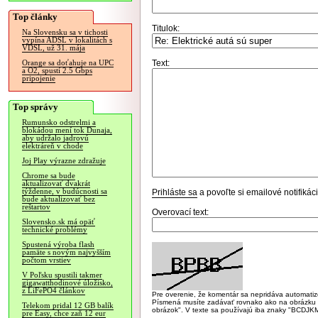
Top články
Titulok:
Na Slovensku sa v tichosti
vypína ADSL v lokalitách s
VDSL, už 31. mája
Text:
Orange sa doťahuje na UPC
a O2, spustí 2.5 Gbps
pripojenie
Top správy
Rumunsko odstrelmi a
blokádou mení tok Dunaja,
aby udržalo jadrovú
elektráreň v chode
Joj Play výrazne zdražuje
Chrome sa bude
aktualizovať dvakrát
týždenne, v budúcnosti sa
Prihláste sa
a povoľte si emailové notifiká
bude aktualizovať bez
reštartov
Overovací text:
Slovensko.sk má opäť
technické problémy
Spustená výroba flash
pamäte s novým najvyšším
počtom vrstiev
V Poľsku spustili takmer
gigawatthodinové úložisko,
z LiFePO4 článkov
Pre overenie, že komentár sa nepridáva automatizov
Písmená musíte zadávať rovnako ako na obrázku veľk
Telekom pridal 12 GB balík
obrázok". V texte sa používajú iba znaky "BC
pre Easy, chce zaň 12 eur