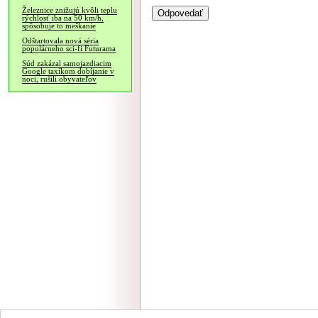
Železnice znižujú kvôli teplu
rýchlosť iba na 50 km/h,
spôsobuje to meškanie
Odštartovala nová séria
populárneho sci-fi Futurama
Súd zakázal samojazdiacim
Google taxíkom dobíjanie v
noci, rušili obyvateľov
NÁVŠTEVNOSŤ
|
INZE