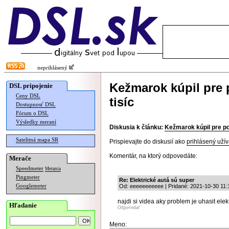
neprihlásený
Kežmarok kúpil pre p
DSL pripojenie
Ceny DSL
tisíc
Dostupnosť DSL
Fórum o DSL
Výsledky meraní
Diskusia k článku:
Kežmarok kúpil pre pol
Satelitná mapa SR
Prispievajte do diskusií ako
prihlásený užív
Komentár, na ktorý odpovedáte:
Merače
Speedmeter
Merania
Pingmeter
Re: Elektrické autá sú super
Googlemeter
Od: eeeeeeeeeee | Pridané: 2021-10-30 11:
najdi si videa aky problem je uhasit elek
Hľadanie
Odpovedať
Meno: