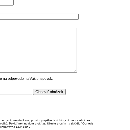
cie na odpovede na Váš príspevok.
anými prostriedkami, prosím prepíšte text, ktorý vidíte na obrázku.
é. Pokiaľ text neviete prečítať, kliknite prosím na tlačidlo "Obnoviť
DJKMPRSVWXY1234589".