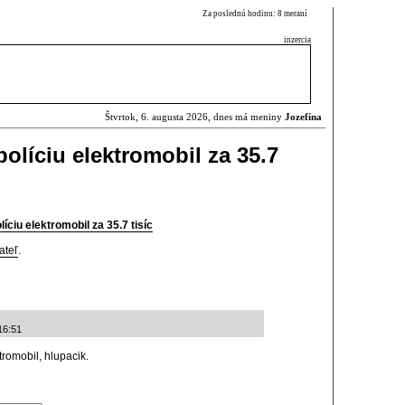
Za poslednú hodinu: 8 meraní
inzercia
Štvrtok, 6. augusta 2026, dnes má meniny
Jozefína
olíciu elektromobil za 35.7
íciu elektromobil za 35.7 tisíc
ateľ
.
16:51
tromobil, hlupacik.