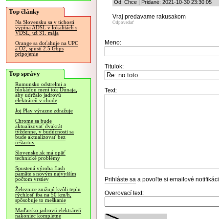
Od: Chce | Pridané: 2021-10-30 23:30:05
Top články
Vraj predavame rakusakom
Na Slovensku sa v tichosti
Odpovedať
vypína ADSL v lokalitách s
VDSL, už 31. mája
Meno:
Orange sa doťahuje na UPC
a O2, spustí 2.5 Gbps
pripojenie
Titulok:
Top správy
Rumunsko odstrelmi a
blokádou mení tok Dunaja,
Text:
aby udržalo jadrovú
elektráreň v chode
Joj Play výrazne zdražuje
Chrome sa bude
aktualizovať dvakrát
týždenne, v budúcnosti sa
bude aktualizovať bez
reštartov
Slovensko.sk má opäť
technické problémy
Spustená výroba flash
pamäte s novým najvyšším
Prihláste sa
a povoľte si emailové notifiká
počtom vrstiev
Železnice znižujú kvôli teplu
Overovací text:
rýchlosť iba na 50 km/h,
spôsobuje to meškanie
Maďarsko jadrovú elektráreň
nakoniec kompletne