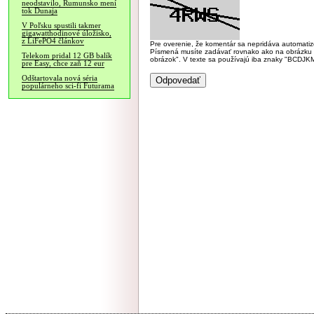
neodstavilo, Rumunsko mení
tok Dunaja
V Poľsku spustili takmer
gigawatthodinové úložisko,
z LiFePO4 článkov
Pre overenie, že komentár sa nepridáva automatizov
Písmená musíte zadávať rovnako ako na obrázku veľk
Telekom pridal 12 GB balík
obrázok". V texte sa používajú iba znaky "BC
pre Easy, chce zaň 12 eur
Odštartovala nová séria
populárneho sci-fi Futurama