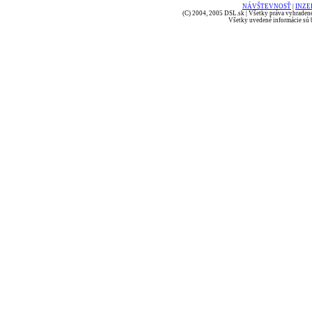
NÁVŠTEVNOSŤ
|
INZE
(C) 2004, 2005 DSL.sk | Všetky práva vyhradené
Všetky uvedené informácie sú b