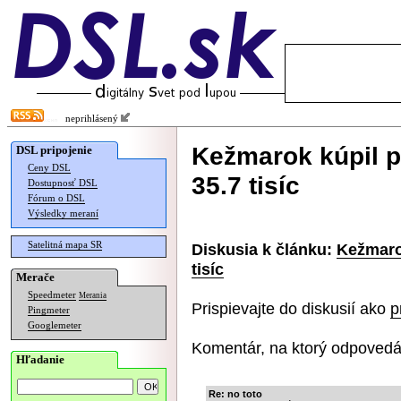
neprihlásený
Kežmarok kúpil pr
DSL pripojenie
Ceny DSL
35.7 tisíc
Dostupnosť DSL
Fórum o DSL
Výsledky meraní
Satelitná mapa SR
Diskusia k článku:
Kežmarok
tisíc
Merače
Speedmeter
Merania
Prispievajte do diskusií ako
p
Pingmeter
Googlemeter
Komentár, na ktorý odpovedá
Hľadanie
Re: no toto