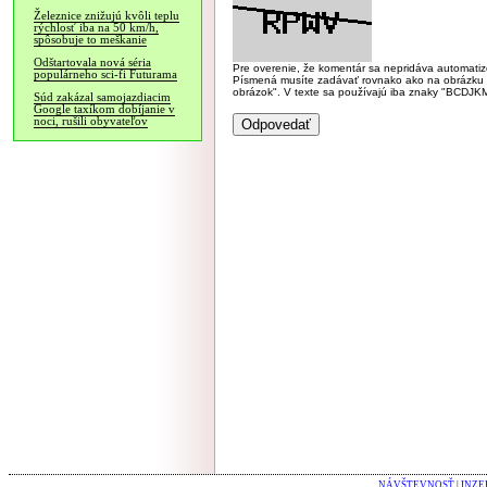
Železnice znižujú kvôli teplu
rýchlosť iba na 50 km/h,
spôsobuje to meškanie
Odštartovala nová séria
Pre overenie, že komentár sa nepridáva automatizov
populárneho sci-fi Futurama
Písmená musíte zadávať rovnako ako na obrázku veľk
obrázok". V texte sa používajú iba znaky "BC
Súd zakázal samojazdiacim
Google taxíkom dobíjanie v
noci, rušili obyvateľov
NÁVŠTEVNOSŤ
|
INZE