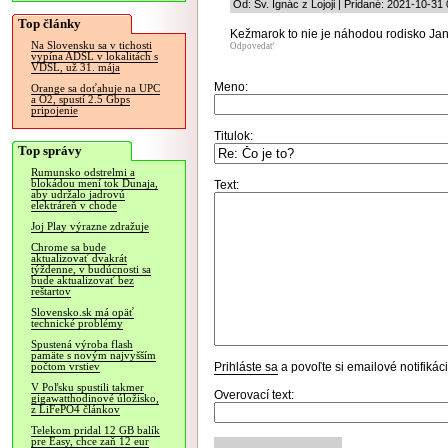
Od: Sv. Ignác z Lojoji | Pridané: 2021-10-31
Top články
Kežmarok to nie je náhodou rodisko Ja
Na Slovensku sa v tichosti
Odpovedať
vypína ADSL v lokalitách s
VDSL, už 31. mája
Meno:
Orange sa doťahuje na UPC
a O2, spustí 2.5 Gbps
pripojenie
Titulok:
Top správy
Rumunsko odstrelmi a
blokádou mení tok Dunaja,
Text:
aby udržalo jadrovú
elektráreň v chode
Joj Play výrazne zdražuje
Chrome sa bude
aktualizovať dvakrát
týždenne, v budúcnosti sa
bude aktualizovať bez
reštartov
Slovensko.sk má opäť
technické problémy
Spustená výroba flash
pamäte s novým najvyšším
Prihláste sa
a povoľte si emailové notifiká
počtom vrstiev
V Poľsku spustili takmer
Overovací text:
gigawatthodinové úložisko,
z LiFePO4 článkov
Telekom pridal 12 GB balík
pre Easy, chce zaň 12 eur