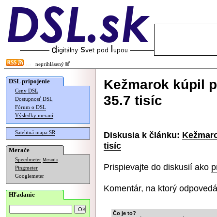
neprihlásený
Kežmarok kúpil pr
DSL pripojenie
Ceny DSL
35.7 tisíc
Dostupnosť DSL
Fórum o DSL
Výsledky meraní
Satelitná mapa SR
Diskusia k článku:
Kežmarok
tisíc
Merače
Speedmeter
Merania
Prispievajte do diskusií ako
p
Pingmeter
Googlemeter
Komentár, na ktorý odpovedá
Hľadanie
Čo je to?