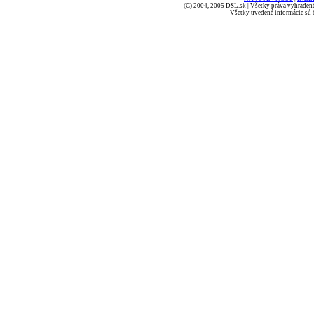
(C) 2004, 2005 DSL.sk | Všetky práva vyhradené
Všetky uvedené informácie sú b