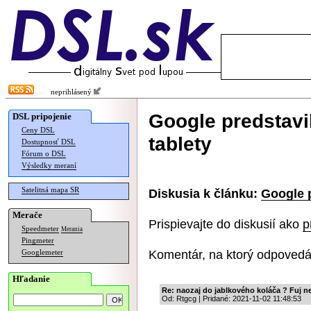
neprihlásený
Google predstavi
DSL pripojenie
Ceny DSL
tablety
Dostupnosť DSL
Fórum o DSL
Výsledky meraní
Satelitná mapa SR
Diskusia k článku:
Google p
Merače
Prispievajte do diskusií ako
p
Speedmeter
Merania
Pingmeter
Komentár, na ktorý odpovedá
Googlemeter
Hľadanie
Re: naozaj do jablkového koláča ? Fuj 
Od: Rtgcg | Pridané: 2021-11-02 11:48:53