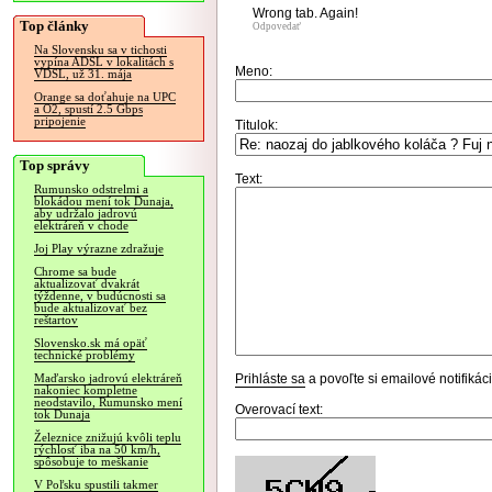
Wrong tab. Again!
Top články
Odpovedať
Na Slovensku sa v tichosti
vypína ADSL v lokalitách s
Meno:
VDSL, už 31. mája
Orange sa doťahuje na UPC
a O2, spustí 2.5 Gbps
pripojenie
Titulok:
Top správy
Text:
Rumunsko odstrelmi a
blokádou mení tok Dunaja,
aby udržalo jadrovú
elektráreň v chode
Joj Play výrazne zdražuje
Chrome sa bude
aktualizovať dvakrát
týždenne, v budúcnosti sa
bude aktualizovať bez
reštartov
Slovensko.sk má opäť
technické problémy
Prihláste sa
a povoľte si emailové notifiká
Maďarsko jadrovú elektráreň
nakoniec kompletne
neodstavilo, Rumunsko mení
Overovací text:
tok Dunaja
Železnice znižujú kvôli teplu
rýchlosť iba na 50 km/h,
spôsobuje to meškanie
V Poľsku spustili takmer