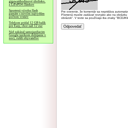
gigawatthodinové úložisko,
z LiFePO4 článkov
Spustená výroba flash
Pre overenie, že komentár sa nepridáva automatizov
pamäte s novým najvyšším
Písmená musíte zadávať rovnako ako na obrázku veľk
počtom vrstiev
obrázok". V texte sa používajú iba znaky "BC
Telekom pridal 12 GB balík
pre Easy, chce zaň 12 eur
Súd zakázal samojazdiacim
Google taxíkom dobíjanie v
noci, rušili obyvateľov