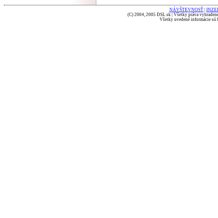
NÁVŠTEVNOSŤ
|
INZE
(C) 2004, 2005 DSL.sk | Všetky práva vyhradené
Všetky uvedené informácie sú b