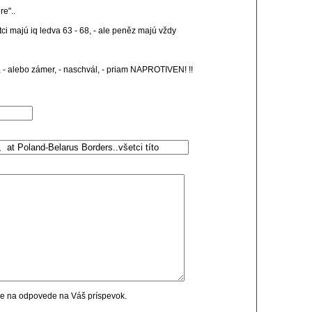
re"..
etci majú iq ledva 63 - 68, - ale peněz majú vždy
, - alebo zámer, - naschvál, - priam NAPROTIVEN! !!
cie na odpovede na Váš príspevok.