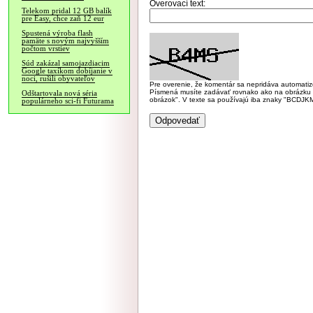
Overovací text:
Telekom pridal 12 GB balík
pre Easy, chce zaň 12 eur
Spustená výroba flash
pamäte s novým najvyšším
počtom vrstiev
Súd zakázal samojazdiacim
Google taxíkom dobíjanie v
noci, rušili obyvateľov
Pre overenie, že komentár sa nepridáva automatizov
Písmená musíte zadávať rovnako ako na obrázku veľk
Odštartovala nová séria
obrázok". V texte sa používajú iba znaky "BC
populárneho sci-fi Futurama