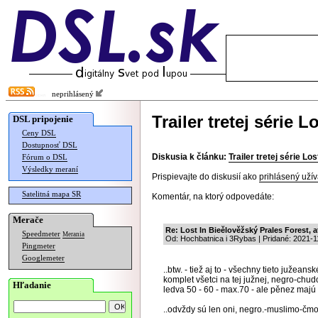
neprihlásený
Trailer tretej série 
DSL pripojenie
Ceny DSL
Dostupnosť DSL
Diskusia k článku:
Trailer tretej série Lo
Fórum o DSL
Výsledky meraní
Prispievajte do diskusií ako
prihlásený užív
Satelitná mapa SR
Komentár, na ktorý odpovedáte:
Merače
Re: Lost In Bieělověžský Prales Forest, a
Speedmeter
Merania
Od: Hochbatnica i 3Rybas | Pridané: 2021-1
Pingmeter
Googlemeter
..btw. - tiež aj to - všechny tieto južean
komplet všetci na tej južnej, negro-chud
Hľadanie
ledva 50 - 60 - max.70 - ale pěnez majú f
..odvždy sú len oni, negro.-muslimo-čmoud