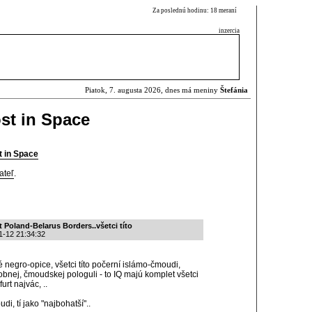
Za poslednú hodinu: 18 meraní
inzercia
Piatok, 7. augusta 2026, dnes má meniny
Štefánia
Lost in Space
st in Space
ateľ
.
t Poland-Belarus Borders..všetci títo
1-12 21:34:32
ské negro-opice, všetci títo počerní islámo-čmoudi,
obnej, čmoudskej pologuli - to IQ majú komplet všetci
urt najvác, ..
i, tí jako "najbohatší"..