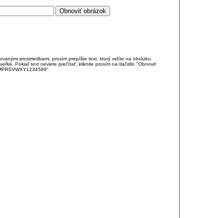
anými prostriedkami, prosím prepíšte text, ktorý vidíte na obrázku.
é. Pokiaľ text neviete prečítať, kliknite prosím na tlačidlo "Obnoviť
DJKMPRSVWXY1234589".