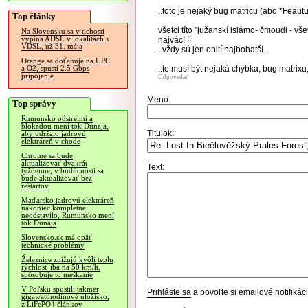
..toto je nejaký bug matricu (abo *Feautu
Top články
všetci títo "južanskí islámo- čmoudi - vš
Na Slovensku sa v tichosti
vypína ADSL v lokalitách s
najvác! !!
VDSL, už 31. mája
..vždy sú jen onití najbohatší..
Orange sa doťahuje na UPC
..to musí být nejaká chybka, bug matrixu
a O2, spustí 2.5 Gbps
pripojenie
Odpovedať
Meno:
Top správy
Rumunsko odstrelmi a
blokádou mení tok Dunaja,
Titulok:
aby udržalo jadrovú
elektráreň v chode
Chrome sa bude
aktualizovať dvakrát
Text:
týždenne, v budúcnosti sa
bude aktualizovať bez
reštartov
Maďarsko jadrovú elektráreň
nakoniec kompletne
neodstavilo, Rumunsko mení
tok Dunaja
Slovensko.sk má opäť
technické problémy
Železnice znižujú kvôli teplu
rýchlosť iba na 50 km/h,
spôsobuje to meškanie
V Poľsku spustili takmer
Prihláste sa
a povoľte si emailové notifiká
gigawatthodinové úložisko,
z LiFePO4 článkov