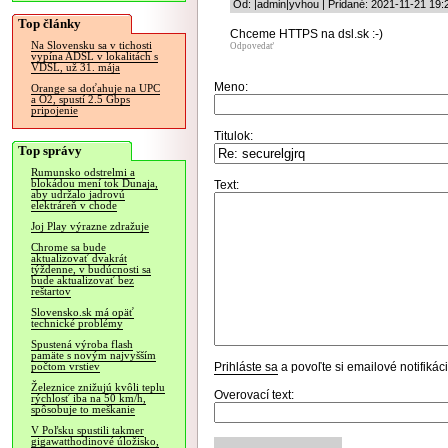
Od: |admin|yvhou | Pridané: 2021-11-21 19:
Top články
Chceme HTTPS na dsl.sk :-)
Na Slovensku sa v tichosti
Odpovedať
vypína ADSL v lokalitách s
VDSL, už 31. mája
Meno:
Orange sa doťahuje na UPC
a O2, spustí 2.5 Gbps
pripojenie
Titulok:
Top správy
Rumunsko odstrelmi a
blokádou mení tok Dunaja,
Text:
aby udržalo jadrovú
elektráreň v chode
Joj Play výrazne zdražuje
Chrome sa bude
aktualizovať dvakrát
týždenne, v budúcnosti sa
bude aktualizovať bez
reštartov
Slovensko.sk má opäť
technické problémy
Spustená výroba flash
pamäte s novým najvyšším
Prihláste sa
a povoľte si emailové notifiká
počtom vrstiev
Železnice znižujú kvôli teplu
Overovací text:
rýchlosť iba na 50 km/h,
spôsobuje to meškanie
V Poľsku spustili takmer
gigawatthodinové úložisko,