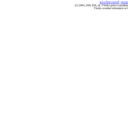
NÁVŠTEVNOSŤ
|
INZE
(C) 2004, 2005 DSL.sk | Všetky práva vyhradené
Všetky uvedené informácie sú b