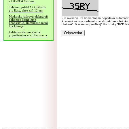
z LiFePO4 článkov
Telekom pridal 12 GB balík
pre Easy, chce zaň 12 eur
Maďarsko jadrovú elektráreň
Pre overenie, že komentár sa nepridáva automatizov
nakoniec kompletne
Písmená musíte zadávať rovnako ako na obrázku veľk
neodstavilo, Rumunsko mení
obrázok". V texte sa používajú iba znaky "BC
tok Dunaja
Odštartovala nová séria
populárneho sci-fi Futurama