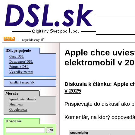
neprihlásený
Apple chce uvies
DSL pripojenie
Ceny DSL
elektromobil v 2
Dostupnosť DSL
Fórum o DSL
Výsledky meraní
Satelitná mapa SR
Diskusia k článku:
Apple ch
v 2025
Merače
Speedmeter
Merania
Prispievajte do diskusií ako
p
Pingmeter
Googlemeter
Komentár, na ktorý odpovedá
Hľadanie
securelgjrq