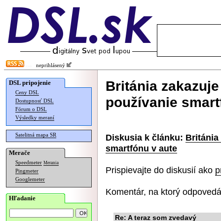
neprihlásený
Británia zakazuj
DSL pripojenie
Ceny DSL
používanie smart
Dostupnosť DSL
Fórum o DSL
Výsledky meraní
Satelitná mapa SR
Diskusia k článku:
Británia
smartfónu v aute
Merače
Speedmeter
Merania
Prispievajte do diskusií ako
p
Pingmeter
Googlemeter
Komentár, na ktorý odpovedá
Hľadanie
Re: A teraz som zvedavý