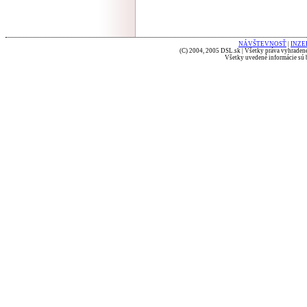
NÁVŠTEVNOSŤ
|
INZE
(C) 2004, 2005 DSL.sk | Všetky práva vyhradené
Všetky uvedené informácie sú b