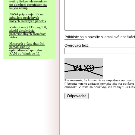
tretiny lístkov elektronicky,
po donútení cestujúcich na
takýto nákup
NASA pripravuje ISS na
inštaláciu posledných
nových solárnych panelov
Vydaný nový FFmpeg 9.0,
zlepšil akceleráciu
profesionálnych formátov
Prihláste sa
a povoľte si emailové notifiká
videa
Microsoft v čase drahých
Overovací text:
pamätí sľubuje
optimalizovať spotrebu
RAM vo Windows 11
Pre overenie, že komentár sa nepridáva automatizov
Písmená musíte zadávať rovnako ako na obrázku veľk
obrázok". V texte sa používajú iba znaky "BC