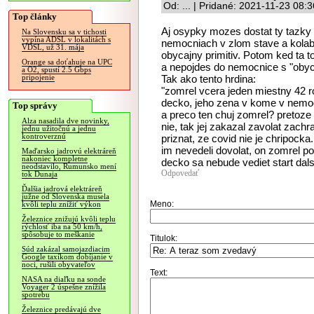
Od: ... | Pridané: 2021-11-23 08:
Top články
Aj osypky mozes dostat ty tazky 
Na Slovensku sa v tichosti
vypína ADSL v lokalitách s
nemocniach v zlom stave a kolabu
VDSL, už 31. mája
obycajny primitiv. Potom ked ta t
Orange sa doťahuje na UPC
a nepojdes do nemocnice s "obyc
a O2, spustí 2.5 Gbps
Tak ako tento hrdina:
pripojenie
"zomrel vcera jeden miestny 42 r
decko, jeho zena v kome v nemoc
Top správy
a preco ten chuj zomrel? pretoze 
Alza nasadila dve novinky,
nie, tak jej zakazal zavolat zachr
jednu užitočnú a jednu
kontroverznú
priznat, ze covid nie je chripock
im nevedeli dovolat, on zomrel po
Maďarsko jadrovú elektráreň
nakoniec kompletne
decko sa nebude vediet start dals
neodstavilo, Rumunsko mení
Odpovedať
tok Dunaja
Ďalšia jadrová elektráreň
južne od Slovenska musela
Meno:
kvôli teplu znížiť výkon
Železnice znižujú kvôli teplu
rýchlosť iba na 50 km/h,
spôsobuje to meškanie
Titulok:
Súd zakázal samojazdiacim
Google taxíkom dobíjanie v
noci, rušili obyvateľov
Text:
NASA na diaľku na sonde
Voyager 2 úspešne znížila
spotrebu
Železnice predávajú dve