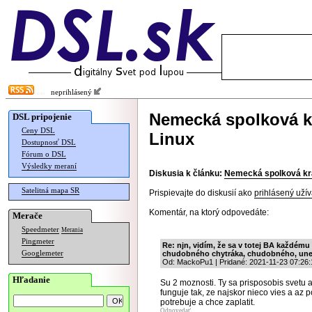
neprihlásený
Nemecká spolková kr
DSL pripojenie
Ceny DSL
Linux
Dostupnosť DSL
Fórum o DSL
Výsledky meraní
Diskusia k článku:
Nemecká spolková kraj
Satelitná mapa SR
Prispievajte do diskusií ako
prihlásený užív
Komentár, na ktorý odpovedáte:
Merače
Speedmeter
Merania
Pingmeter
Re: njn, vidím, že sa v totej BA každému
Googlemeter
chudobného chytráka, chudobného, une
Od: MackoPu1 | Pridané: 2021-11-23 07:26:
Hľadanie
Su 2 moznosti. Ty sa prisposobis svetu a
funguje tak, ze najskor nieco vies a az p
potrebuje a chce zaplatit.
Odpovedať