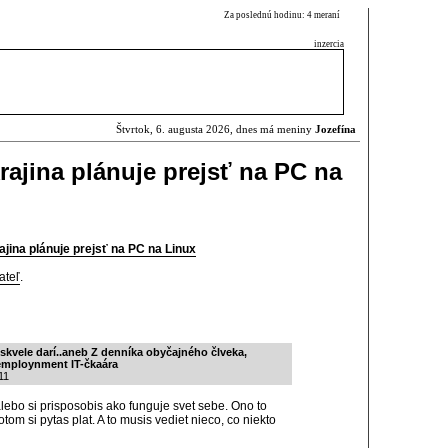
Za poslednú hodinu: 4 meraní
inzercia
Štvrtok, 6. augusta 2026, dnes má meniny
Jozefína
ajina plánuje prejsť na PC na
ina plánuje prejsť na PC na Linux
ateľ
.
 skvele darí..aneb Z denníka obyčajného člveka,
mploynment IT-čkaára
11
lebo si prisposobis ako funguje svet sebe. Ono to
otom si pytas plat. A to musis vediet nieco, co niekto