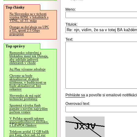
Top články
Meno:
Na Slovensku sa v tichosti
vypína ADSL v lokalitách s
VDSL, už 31. mája
Titulok:
Orange sa doťahuje na UPC
a O2, spustí 2.5 Gbps
pripojenie
Text:
Top správy
Rumunsko odstrelmi a
blokádou mení tok Dunaja,
aby udržalo jadrovú
elektráreň v chode
Joj Play výrazne zdražuje
Chrome sa bude
aktualizovať dvakrát
týždenne, v budúcnosti sa
bude aktualizovať bez
reštartov
Prihláste sa
a povoľte si emailové notifiká
Slovensko.sk má opäť
technické problémy
Overovací text:
Spustená výroba flash
pamäte s novým najvyšším
počtom vrstiev
V Poľsku spustili takmer
gigawatthodinové úložisko,
z LiFePO4 článkov
Telekom pridal 12 GB balík
pre Easy, chce zaň 12 eur