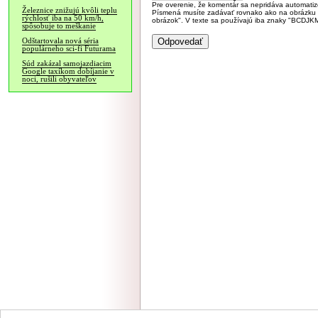
Pre overenie, že komentár sa nepridáva automatizov
Železnice znižujú kvôli teplu
Písmená musíte zadávať rovnako ako na obrázku veľk
rýchlosť iba na 50 km/h,
obrázok". V texte sa používajú iba znaky "BC
spôsobuje to meškanie
Odštartovala nová séria
populárneho sci-fi Futurama
Súd zakázal samojazdiacim
Google taxíkom dobíjanie v
noci, rušili obyvateľov
NÁVŠTEVNOSŤ
|
INZE