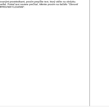
anými prostriedkami, prosím prepíšte text, ktorý vidíte na obrázku.
é. Pokiaľ text neviete prečítať, kliknite prosím na tlačidlo "Obnoviť
DJKMPRSVWXY1234589".
RCIA