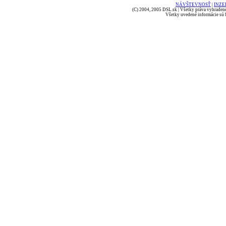
NÁVŠTEVNOSŤ
|
INZE
(C) 2004, 2005 DSL.sk | Všetky práva vyhradené
Všetky uvedené informácie sú b