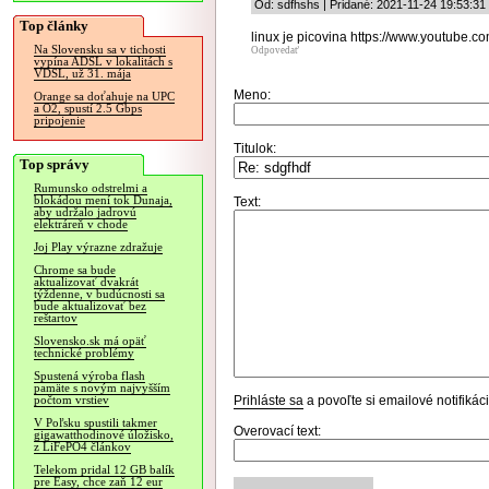
Od: sdfhshs | Pridané: 2021-11-24 19:53:31
Top články
linux je picovina https://www.youtube
Na Slovensku sa v tichosti
Odpovedať
vypína ADSL v lokalitách s
VDSL, už 31. mája
Meno:
Orange sa doťahuje na UPC
a O2, spustí 2.5 Gbps
pripojenie
Titulok:
Top správy
Rumunsko odstrelmi a
blokádou mení tok Dunaja,
Text:
aby udržalo jadrovú
elektráreň v chode
Joj Play výrazne zdražuje
Chrome sa bude
aktualizovať dvakrát
týždenne, v budúcnosti sa
bude aktualizovať bez
reštartov
Slovensko.sk má opäť
technické problémy
Spustená výroba flash
pamäte s novým najvyšším
Prihláste sa
a povoľte si emailové notifiká
počtom vrstiev
V Poľsku spustili takmer
Overovací text:
gigawatthodinové úložisko,
z LiFePO4 článkov
Telekom pridal 12 GB balík
pre Easy, chce zaň 12 eur