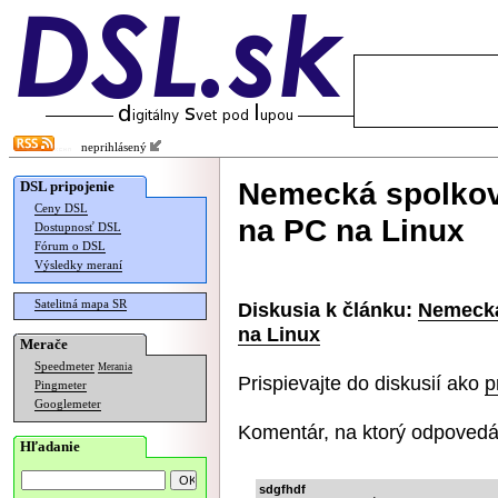
neprihlásený
Nemecká spolková
DSL pripojenie
Ceny DSL
na PC na Linux
Dostupnosť DSL
Fórum o DSL
Výsledky meraní
Satelitná mapa SR
Diskusia k článku:
Nemecká
na Linux
Merače
Speedmeter
Merania
Prispievajte do diskusií ako
p
Pingmeter
Googlemeter
Komentár, na ktorý odpovedá
Hľadanie
sdgfhdf