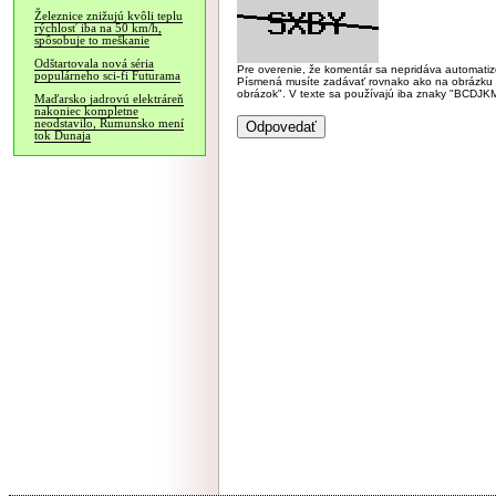
Železnice znižujú kvôli teplu
rýchlosť iba na 50 km/h,
spôsobuje to meškanie
Odštartovala nová séria
Pre overenie, že komentár sa nepridáva automatizov
populárneho sci-fi Futurama
Písmená musíte zadávať rovnako ako na obrázku veľk
obrázok". V texte sa používajú iba znaky "BC
Maďarsko jadrovú elektráreň
nakoniec kompletne
neodstavilo, Rumunsko mení
tok Dunaja