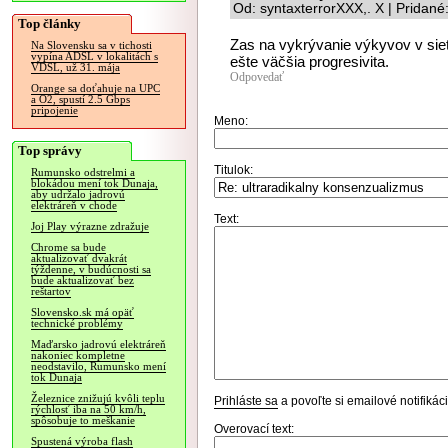
Od: syntaxterrorXXX,. X | Pridan
Top články
Zas na vykrývanie výkyvov v sieti
Na Slovensku sa v tichosti
vypína ADSL v lokalitách s
ešte väčšia progresivita.
VDSL, už 31. mája
Odpovedať
Orange sa doťahuje na UPC
a O2, spustí 2.5 Gbps
pripojenie
Meno:
Top správy
Titulok:
Rumunsko odstrelmi a
blokádou mení tok Dunaja,
aby udržalo jadrovú
elektráreň v chode
Text:
Joj Play výrazne zdražuje
Chrome sa bude
aktualizovať dvakrát
týždenne, v budúcnosti sa
bude aktualizovať bez
reštartov
Slovensko.sk má opäť
technické problémy
Maďarsko jadrovú elektráreň
nakoniec kompletne
neodstavilo, Rumunsko mení
tok Dunaja
Železnice znižujú kvôli teplu
Prihláste sa
a povoľte si emailové notifiká
rýchlosť iba na 50 km/h,
spôsobuje to meškanie
Overovací text:
Spustená výroba flash