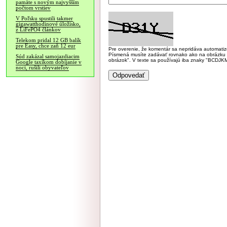
pamäte s novým najvyšším
počtom vrstiev
V Poľsku spustili takmer
gigawatthodinové úložisko,
z LiFePO4 článkov
Telekom pridal 12 GB balík
pre Easy, chce zaň 12 eur
Pre overenie, že komentár sa nepridáva automatizov
Písmená musíte zadávať rovnako ako na obrázku veľk
Súd zakázal samojazdiacim
obrázok". V texte sa používajú iba znaky "BC
Google taxíkom dobíjanie v
noci, rušili obyvateľov