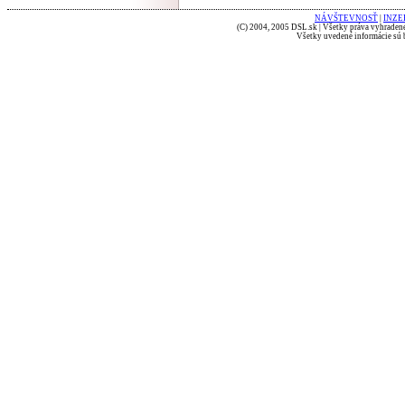
NÁVŠTEVNOSŤ
|
INZE
(C) 2004, 2005 DSL.sk | Všetky práva vyhradené
Všetky uvedené informácie sú b