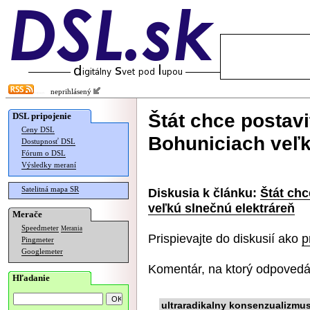
neprihlásený
Štát chce postav
DSL pripojenie
Ceny DSL
Bohuniciach veľk
Dostupnosť DSL
Fórum o DSL
Výsledky meraní
Satelitná mapa SR
Diskusia k článku:
Štát ch
veľkú slnečnú elektráreň
Merače
Speedmeter
Merania
Prispievajte do diskusií ako
p
Pingmeter
Googlemeter
Komentár, na ktorý odpovedá
Hľadanie
ultraradikalny konsenzualizmu