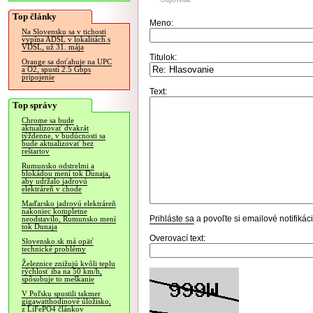
Odpovedať
Top články
Meno:
Na Slovensku sa v tichosti
vypína ADSL v lokalitách s
VDSL, už 31. mája
Titulok:
Orange sa doťahuje na UPC
a O2, spustí 2.5 Gbps
pripojenie
Text:
Top správy
Chrome sa bude
aktualizovať dvakrát
týždenne, v budúcnosti sa
bude aktualizovať bez
reštartov
Rumunsko odstrelmi a
blokádou mení tok Dunaja,
aby udržalo jadrovú
elektráreň v chode
Maďarsko jadrovú elektráreň
nakoniec kompletne
Prihláste sa
a povoľte si emailové notifiká
neodstavilo, Rumunsko mení
tok Dunaja
Overovací text:
Slovensko.sk má opäť
technické problémy
Železnice znižujú kvôli teplu
rýchlosť iba na 50 km/h,
spôsobuje to meškanie
V Poľsku spustili takmer
gigawatthodinové úložisko,
z LiFePO4 článkov