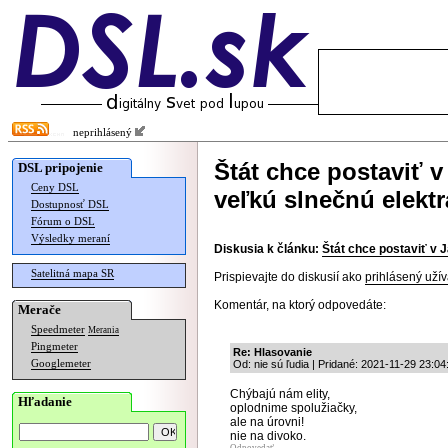
neprihlásený
Štát chce postaviť 
DSL pripojenie
Ceny DSL
veľkú slnečnú elekt
Dostupnosť DSL
Fórum o DSL
Výsledky meraní
Diskusia k článku:
Štát chce postaviť v 
Satelitná mapa SR
Prispievajte do diskusií ako
prihlásený užív
Komentár, na ktorý odpovedáte:
Merače
Speedmeter
Merania
Pingmeter
Re: Hlasovanie
Googlemeter
Od: nie sú ľudia | Pridané: 2021-11-29 23:04
Chýbajú nám elity,
Hľadanie
oplodnime spolužiačky,
ale na úrovni!
nie na divoko.