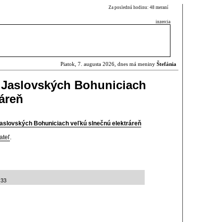
Za poslednú hodinu: 48 meraní
inzercia
Piatok, 7. augusta 2026, dnes má meniny
Štefánia
v Jaslovských Bohuniciach
ráreň
Jaslovských Bohuniciach veľkú slnečnú elektráreň
ateľ
.
:33