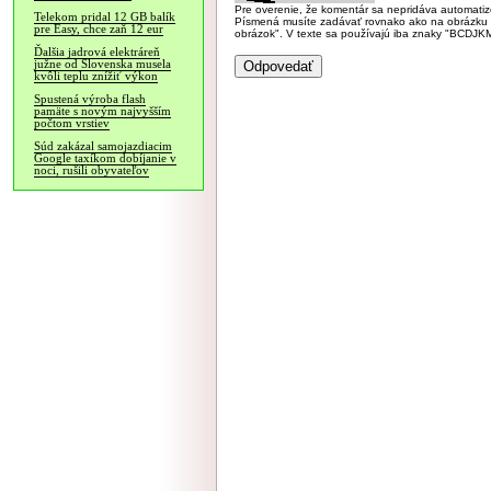
Pre overenie, že komentár sa nepridáva automatizov
Telekom pridal 12 GB balík
Písmená musíte zadávať rovnako ako na obrázku veľk
pre Easy, chce zaň 12 eur
obrázok". V texte sa používajú iba znaky "BC
Ďalšia jadrová elektráreň
južne od Slovenska musela
kvôli teplu znížiť výkon
Spustená výroba flash
pamäte s novým najvyšším
počtom vrstiev
Súd zakázal samojazdiacim
Google taxíkom dobíjanie v
noci, rušili obyvateľov