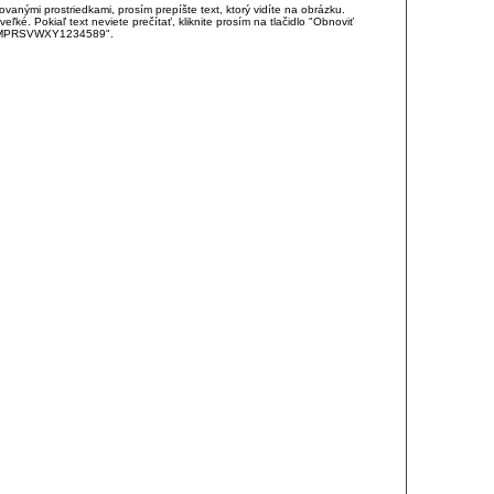
anými prostriedkami, prosím prepíšte text, ktorý vidíte na obrázku.
é. Pokiaľ text neviete prečítať, kliknite prosím na tlačidlo "Obnoviť
DJKMPRSVWXY1234589".