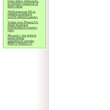
tretiny lístkov elektronicky,
po donútení cestujúcich na
takýto nákup
NASA pripravuje ISS na
inštaláciu posledných
nových solárnych panelov
Vydaný nový FFmpeg 9.0,
zlepšil akceleráciu
profesionálnych formátov
videa
Microsoft v čase drahých
pamätí sľubuje
optimalizovať spotrebu
RAM vo Windows 11