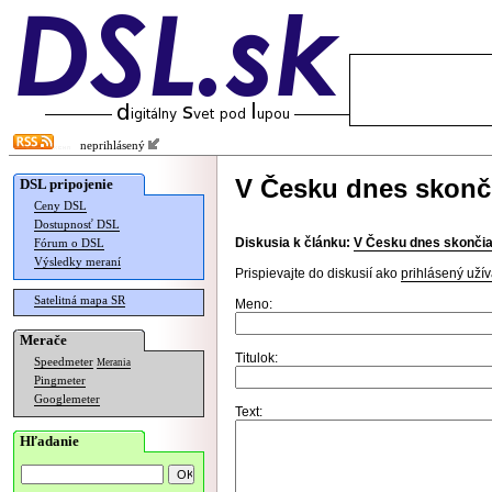
neprihlásený
V Česku dnes skonči
DSL pripojenie
Ceny DSL
Dostupnosť DSL
Diskusia k článku:
V Česku dnes skončia
Fórum o DSL
Výsledky meraní
Prispievajte do diskusií ako
prihlásený užív
Satelitná mapa SR
Meno:
Merače
Titulok:
Speedmeter
Merania
Pingmeter
Googlemeter
Text:
Hľadanie