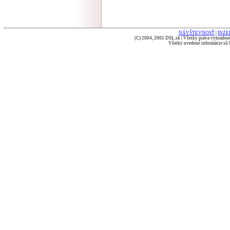
NÁVŠTEVNOSŤ
|
INZE
(C) 2004, 2005 DSL.sk | Všetky práva vyhradené
Všetky uvedené informácie sú b