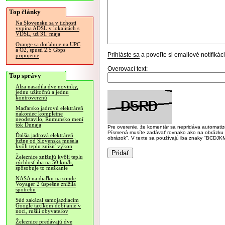
Top články
Na Slovensku sa v tichosti
vypína ADSL v lokalitách s
VDSL, už 31. mája
Orange sa doťahuje na UPC
a O2, spustí 2.5 Gbps
Prihláste sa
a povoľte si emailové notifiká
pripojenie
Overovací text:
Top správy
Alza nasadila dve novinky,
jednu užitočnú a jednu
kontroverznú
Maďarsko jadrovú elektráreň
nakoniec kompletne
neodstavilo, Rumunsko mení
tok Dunaja
Pre overenie, že komentár sa nepridáva automatizov
Písmená musíte zadávať rovnako ako na obrázku veľk
Ďalšia jadrová elektráreň
obrázok". V texte sa používajú iba znaky "BC
južne od Slovenska musela
kvôli teplu znížiť výkon
Železnice znižujú kvôli teplu
rýchlosť iba na 50 km/h,
spôsobuje to meškanie
NASA na diaľku na sonde
Voyager 2 úspešne znížila
spotrebu
Súd zakázal samojazdiacim
Google taxíkom dobíjanie v
noci, rušili obyvateľov
Železnice predávajú dve