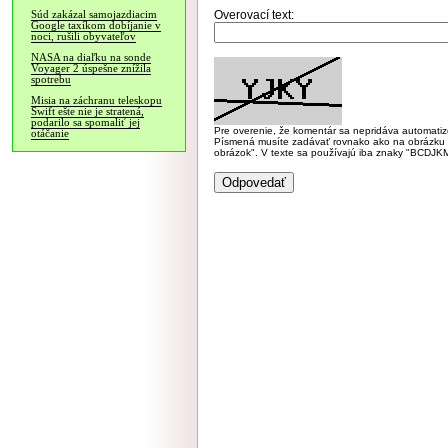
Overovací text:
Súd zakázal samojazdiacim
Google taxíkom dobíjanie v
noci, rušili obyvateľov
NASA na diaľku na sonde
Voyager 2 úspešne znížila
spotrebu
Misia na záchranu teleskopu
Swift ešte nie je stratená,
podarilo sa spomaliť jej
Pre overenie, že komentár sa nepridáva automatizov
otáčanie
Písmená musíte zadávať rovnako ako na obrázku veľk
obrázok". V texte sa používajú iba znaky "BC