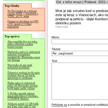
Od: z toho mrazi | Pridané: 2021
Top články
Mne je tak smutno ked si predst
Na Slovensku sa v tichosti
vypína ADSL v lokalitách s
este aj teraz o Vianociach, ako 
VDSL, už 31. mája
podpisat aj peticiu - dajte Aurelo
Orange sa doťahuje na UPC
elektriku poslem
a O2, spustí 2.5 Gbps
Odpovedať
pripojenie
Top správy
Meno:
Alza nasadila dve novinky,
jednu užitočnú a jednu
kontroverznú
Titulok:
Maďarsko jadrovú elektráreň
nakoniec kompletne
neodstavilo, Rumunsko mení
tok Dunaja
Text:
Slovensko.sk má opäť
technické problémy
Železnice znižujú kvôli teplu
rýchlosť iba na 50 km/h,
spôsobuje to meškanie
Ďalšia jadrová elektráreň
južne od Slovenska musela
kvôli teplu znížiť výkon
V Poľsku spustili takmer
gigawatthodinové úložisko,
z LiFePO4 článkov
Telekom pridal 12 GB balík
Prihláste sa
a povoľte si emailové notifiká
pre Easy, chce zaň 12 eur