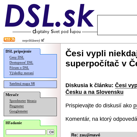
neprihlásený
Česi vypli niekda
DSL pripojenie
Ceny DSL
superpočítač v Č
Dostupnosť DSL
Fórum o DSL
Výsledky meraní
Satelitná mapa SR
Diskusia k článku:
Česi vyp
Česku a na Slovensku
Merače
Speedmeter
Merania
Prispievajte do diskusií ako
p
Pingmeter
Googlemeter
Komentár, na ktorý odpovedá
Hľadanie
Re: zaujímavé