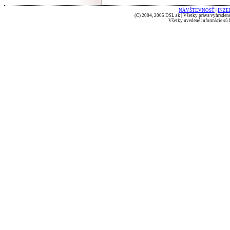
NÁVŠTEVNOSŤ
|
INZE
(C) 2004, 2005 DSL.sk | Všetky práva vyhradené
Všetky uvedené informácie sú b