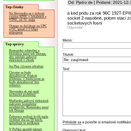
Od: Pjetro de | Pridané: 2021-12
Top články
a ked pridu za rok 96C 192T EPI
Na Slovensku sa v tichosti
vypína ADSL v lokalitách s
socket 2-nasobne, potom staci z
VDSL, už 31. mája
socketovych fosni
Orange sa doťahuje na UPC
Odpovedať
a O2, spustí 2.5 Gbps
pripojenie
Meno:
Top správy
Rumunsko odstrelmi a
blokádou mení tok Dunaja,
Titulok:
aby udržalo jadrovú
elektráreň v chode
Joj Play výrazne zdražuje
Text:
Chrome sa bude
aktualizovať dvakrát
týždenne, v budúcnosti sa
bude aktualizovať bez
reštartov
Slovensko.sk má opäť
technické problémy
Maďarsko jadrovú elektráreň
nakoniec kompletne
neodstavilo, Rumunsko mení
tok Dunaja
Železnice znižujú kvôli teplu
rýchlosť iba na 50 km/h,
Prihláste sa
a povoľte si emailové notifiká
spôsobuje to meškanie
V Poľsku spustili takmer
Overovací text: