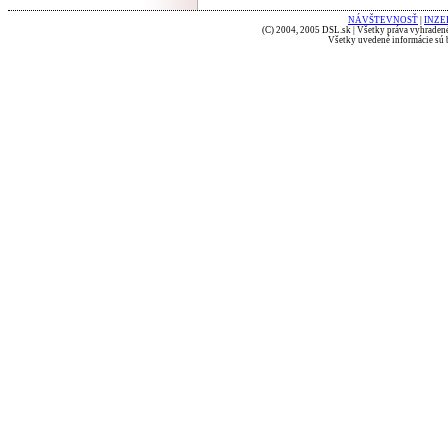
NÁVŠTEVNOSŤ
|
INZE
(C) 2004, 2005 DSL.sk | Všetky práva vyhradené
Všetky uvedené informácie sú b