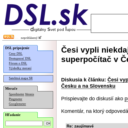
neprihlásený
Česi vypli niekda
DSL pripojenie
Ceny DSL
superpočítač v Č
Dostupnosť DSL
Fórum o DSL
Výsledky meraní
Satelitná mapa SR
Diskusia k článku:
Česi vyp
Česku a na Slovensku
Merače
Speedmeter
Merania
Prispievajte do diskusií ako
p
Pingmeter
Googlemeter
Komentár, na ktorý odpovedá
Hľadanie
Re: zaujímavé