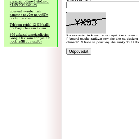
gigawatthodinové úložisko,
z LiFePO4 článkov
Spustená výroba flash
pamäte s novým najvyšším
počtom vrstiev
Telekom pridal 12 GB balík
pre Easy, chce zaň 12 eur
Súd zakázal samojazdiacim
Pre overenie, že komentár sa nepridáva automatizov
Google taxíkom dobíjanie v
Písmená musíte zadávať rovnako ako na obrázku veľk
noci, rušili obyvateľov
obrázok". V texte sa používajú iba znaky "BC