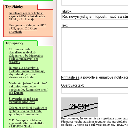
Top články
Titulok:
Na Slovensku sa v tichosti
vypína ADSL v lokalitách s
VDSL, už 31. mája
Text:
Orange sa doťahuje na UPC
a O2, spustí 2.5 Gbps
pripojenie
Top správy
Chrome sa bude
aktualizovať dvakrát
týždenne, v budúcnosti sa
bude aktualizovať bez
reštartov
Rumunsko odstrelmi a
blokádou mení tok Dunaja,
aby udržalo jadrovú
Prihláste sa
a povoľte si emailové notifiká
elektráreň v chode
Maďarsko jadrovú elektráreň
Overovací text:
nakoniec kompletne
neodstavilo, Rumunsko mení
tok Dunaja
Slovensko.sk má opäť
technické problémy
Železnice znižujú kvôli teplu
rýchlosť iba na 50 km/h,
spôsobuje to meškanie
Pre overenie, že komentár sa nepridáva automatizov
V Poľsku spustili takmer
Písmená musíte zadávať rovnako ako na obrázku veľk
gigawatthodinové úložisko,
obrázok". V texte sa používajú iba znaky "BC
z LiFePO4 článkov