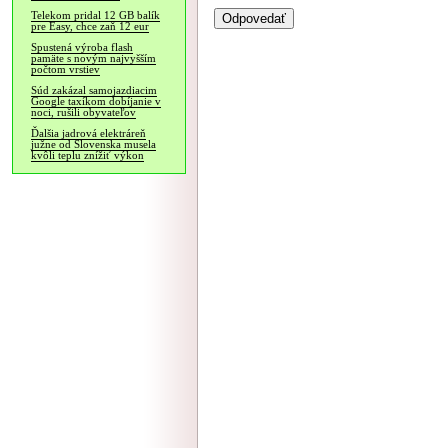
Telekom pridal 12 GB balík
pre Easy, chce zaň 12 eur
Spustená výroba flash
pamäte s novým najvyšším
počtom vrstiev
Súd zakázal samojazdiacim
Google taxíkom dobíjanie v
noci, rušili obyvateľov
Ďalšia jadrová elektráreň
južne od Slovenska musela
kvôli teplu znížiť výkon