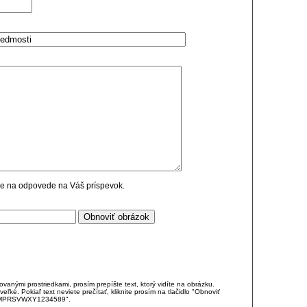
cie na odpovede na Váš príspevok.
anými prostriedkami, prosím prepíšte text, ktorý vidíte na obrázku.
é. Pokiaľ text neviete prečítať, kliknite prosím na tlačidlo "Obnoviť
DJKMPRSVWXY1234589".