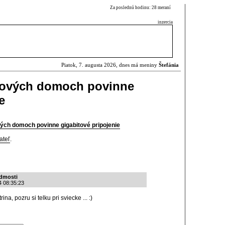
Za poslednú hodinu: 28 meraní
inzercia
Piatok, 7. augusta 2026, dnes má meniny
Štefánia
nových domoch povinne
e
ých domoch povinne gigabitové pripojenie
ateľ
.
edmosti
4 08:35:23
na, pozru si telku pri sviecke ... :)