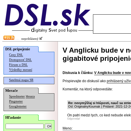
neprihlásený
V Anglicku bude v 
DSL pripojenie
Ceny DSL
gigabitové pripojeni
Dostupnosť DSL
Fórum o DSL
Výsledky meraní
Diskusia k článku:
V Anglicku bude v nov
Satelitná mapa SR
Prispievajte do diskusií ako
prihlásený užív
Komentár, na ktorý odpovedáte:
Merače
Speedmeter
Merania
Pingmeter
Re: nevymýšľaj si hlúposti, nauč sa stri
Googlemeter
Od: OriginalnyKoumak | Pridané: 2021-12-2
On patri medzi tych, co ked nebude elektri
Hľadanie
Odpovedať
Meno: